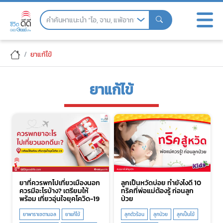
Skip
to
the
content
ยาแก้ไข้
ยาแก้ไข้
ยาที่ควรพกไปเที่ยวเมืองนอก
ลูกเป็นหวัดบ่อย ทำยังไงดี 10
ควรมีอะไรบ้าง? เตรียมให้
ทริคที่พ่อแม่ต้องรู้ ก่อนลูก
พร้อม เที่ยวอุ่นใจยุคโควิด-19
ป่วย
ยาพาราเซตามอล
ยาแก้ไข้
ลูกตัวร้อน
ลูกป่วย
ลูกเป็นไข้