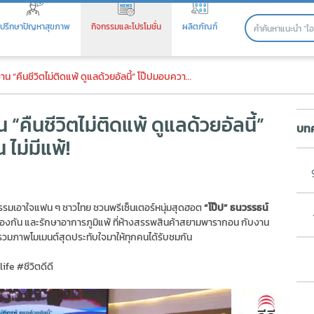
ปรึกษาปัญหาสุขภาพ
กิจกรรมและโปรโมชั่น
ผลิตภัณฑ์
ืนชีวิตไม่ติดแพ้ ดูแลด้วยอัลนี้
ิตไม่ติดแพ้ ดูแลด้วยอัลนี้” โป๊ปมอบความสุข แฟนคลับฟิน ไม่มีแพ้!
“คืนชีวิตไม่ติดแพ้ ดูแลด้วยอัลนี้”
บทค
ไม่มีแพ้!
รรมเอาใจแฟน ๆ ชาวไทย ชวนพรีเซ็นเตอร์หนุ่มสุดฮอต
“โป๊ป” ธนวรรธน์
ลป้องกัน และรักษาอาการภูมิแพ้ ที่ห้างสรรพสินค้าสยามพารากอน กับงาน
วมภาพโมเมนต์สุดประทับใจมาให้ทุกคนได้รับชมกัน
ife #ชีวิตดีดี