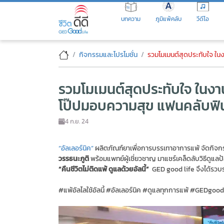
Skip
to
บทความ
ภูมิแพ้คลับ
วีดีโอ
the
content
พบกับ “โป๊ป ธนวรรธน์” ที่งาน "ค
กิจกรรมและโปรโมชั่น
รวมโมเมนต์สุดประทับใจ ในงาน “คืนชีว
รวมโมเมนต์สุดประทับใจ ในงาน 
โป๊ปมอบความสุข แฟนคลับฟิน 
4 ก.ย. 24
“อัลเลอร์นิค”
ผลิตภัณฑ์ยาเพื่อการบรรเทาอาการแพ้ จัดกิจก
วรรธนะภูติ
พร้อมแพทย์ผู้เชี่ยวชาญ มาแชร์เคล็ดลับวิธีดูแ
“คืนชีวิตไม่ติดแพ้ ดูแลด้วยอัลนี้”
GED good life จึงได้รวบร
#แพ้อัลไลใช้อัลนี้ #อัลเลอร์นิค #ดูแลทุกการแพ้ #GEDgoodl