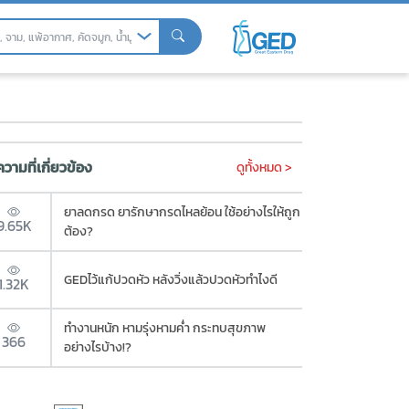
" ที่สยามพารากอน
วามที่เกี่ยวข้อง
ดูทั้งหมด >
ยาลดกรด ยารักษากรดไหลย้อน ใช้อย่างไรให้ถูก
9.65K
ต้อง?
GEDไว้แก้ปวดหัว หลังวิ่งแล้วปวดหัวทำไงดี
1.32K
ทำงานหนัก หามรุ่งหามค่ำ กระทบสุขภาพ
366
อย่างไรบ้าง!?