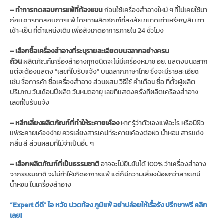
– ทำการทดสอบการแพ้ที่ท้องแขน
ก่อนใช้เครื่องสำอางใหม่ ๆ ที่ไม่เคยใช้มา
ก่อน ควรทดสอบการแพ้ โดยทาผลิตภัณฑ์ที่สงสัย ขนาดเท่าเหรียญสิบ ทา
เช้า-เย็น ที่ตำแหน่งเดิม เพื่อสังเกตอาการภายใน 24 ชั่วโมง
– เลือกซื้อเครื่องสำอางที่ระบุรายละเอียดบนฉลากอย่างครบ
ถ้วน
ผลิตภัณฑ์เครื่องสำอางทุกชนิดจะไม่มีเครื่องหมาย อย. แสดงบนฉลาก
แต่จะต้องแสดง “เลขที่ใบรับแจ้ง” บนฉลากภาษาไทย ซึ่งจะมีรายละเอียด
เช่น ชื่อการค้า ชื่อเครื่องสำอาง ส่วนผสม วิธีใช้ คำเตือน ชื่อ ที่ตั้งผู้ผลิต
ปริมาณ วันเดือนปีผลิต วันหมดอายุ เลขที่แสดงครั้งที่ผลิตเครื่องสำอาง
เลขที่ใบรับแจ้ง
– หลีกเลี่ยงผลิตภัณฑ์ที่ทำให้ระคายเคือง
หากรู้ว่าตัวเองแพ้อะไร หรือมีผิว
แพ้ระคายเคืองง่าย ควรเลี่ยงสารเคมีที่ระคายเคืองต่อผิว น้ำหอม สารแต่ง
กลิ่น สี ส่วนผสมที่ไม่จำเป็นอื่น ๆ
– เลือกผลิตภัณฑ์ที่เป็นธรรมชาติ
อาจจะไม่ยืนยันได้ 100% ว่าเครื่องสำอาง
จากธรรมชาติ จะไม่ทำให้เกิดอาการแพ้ แต่ก็มีความเสี่ยงน้อยกว่าสารเคมี
น้ำหอม ในเครื่องสำอาง
“Expert ดีดี” ไอ หวัด ปวดท้อง ภูมิแพ้ อย่าปล่อยให้เรื้อรัง ปรึกษาฟรี คลิก
เลย!