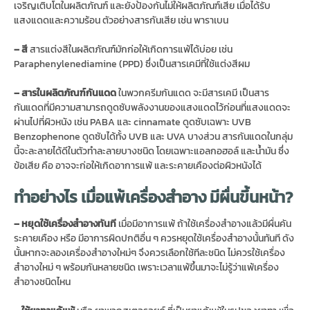
เจริญเติบโตในผลิตภัณฑ์ และยังป้องกันไม่ให้ผลิตภัณฑ์เสีย เมื่อได้รับ
แสงแดดและความร้อน ตัวอย่างสารกันเสีย เช่น พาราเบน
– สี
สารแต่งสีในผลิตภัณฑ์มักก่อให้เกิดการแพ้ได้บ่อย เช่น
Paraphenylenediamine (PPD) ซึ่งเป็นสารเคมีที่ใช้แต่งสีผม
– สารในผลิตภัณฑ์กันแดด
ในพวกครีมกันแดด จะมีสารเคมี เป็นสาร
กันแดดที่มีความสามารถดูดซับพลังงานของแสงแดดไว้ก่อนที่แสงแดดจะ
ผ่านไปที่ผิวหนัง เช่น PABA และ cinnamate ดูดซับเฉพาะ UVB
Benzophenone ดูดซับได้ทั้ง UVB และ UVA บางส่วน สารกันแดดในกลุ่ม
นี้จะละลายได้ดีในตัวทำละลายบางชนิด โดยเฉพาะแอลกอฮอล์ และน้ำมัน ซึ่ง
ข้อเสีย คือ อาจจะก่อให้เกิดอาการแพ้ และระคายเคืองต่อผิวหนังได้
ทำอย่างไร เมื่อแพ้เครื่องสำอาง มีผื่นขึ้นหน้า?
– หยุดใช้เครื่องสำอางทันที
เมื่อมีอาการแพ้ ถ้าใช้เครื่องสำอางแล้วมีผื่นคัน
ระคายเคือง หรือ มีอาการผิดปกติอื่น ๆ ควรหยุดใช้เครื่องสำอางนั้นทันที ดัง
นั้นหากจะลองเครื่องสำอางใหม่ๆ จึงควรเลือกใช้ทีละชนิด ไม่ควรใช้เครื่อง
สำอางใหม่ ๆ พร้อมกันหลายชนิด เพราะเวลาแพ้ขึ้นมาจะไม่รู้ว่าแพ้เครื่อง
สำอางชนิดไหน