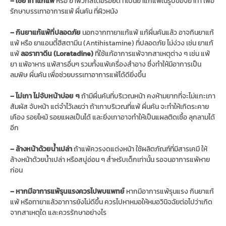
– ใช้ยาทาแก้แพ้
หรือ ยาพวกสเตอรอยด์ ที่เป็นยาแก้แพ้ในรูปของยาทา เพื่อ
รักษาบรรเทาอาการแพ้ ผื่นคัน ที่ผิวหนัง
– กินยาแก้แพ้ที่ปลอดภัย
นอกจากทายาแก้แพ้ แก้ผื่นคันแล้ว อาจกินยาแก้
แพ้ หรือ ยาแอนตี้ฮีสตามีน (Antihistamine) ที่ปลอดภัย ไม่ง่วง เช่น ยาแก้
แพ้
ลอราทาดีน (Loratadine)
ที่ใช้แก้อาการแพ้จากสาเหตุต่าง ๆ เช่น แพ้
ยา แพ้อาหาร แพ้สารอื่นๆ รวมทั้งแพ้เครื่องสำอาง ซึ่งทำให้มีอาการเป็น
ลมพิษ ผื่นคัน เพื่อช่วยบรรเทาอาการแพ้ได้ดียิ่งขึ้น
– ไม่เกา ไม่จับหน้าบ่อย ๆ
ถ้ามีผื่นคันที่บริเวณหน้า คงห้ามยากที่จะไม่แกะเกา
สัมผัส จับหน้า แต่จำไว้เลยว่า ถ้าเกาบริเวณที่แพ้ ผื่นคัน จะทำให้เกิดระคาย
เคือง รอยไหม้ รอยแผลเป็นได้ และยิ่งเกาอาจทำให้เป็นแผลติดเชื้อ ลุกลามได้
อีก
– ล้างหน้าด้วยน้ำเปล่า
ถ้าแพ้ควรงดแต่งหน้า ใช้ผลิตภัณฑ์ที่มีสารเคมี ให้
ล้างหน้าด้วยน้ำเปล่า หรือสบู่อ่อน ๆ สำหรับเด็กเท่านั้น รอจนอาการแพ้หาย
ก่อน
– หากมีอาการแพ้รุนแรงควรไปพบแพทย์
หากมีอาการแพ้รุนแรง กินยาแก้
แพ้ หรือทายาแล้วอาการยังไม่ดีขึ้น ควรไปหาหมอให้หมอวินิจฉัยต่อไปว่าเกิด
จากสาเหตุใด และควรรักษาอย่างไร