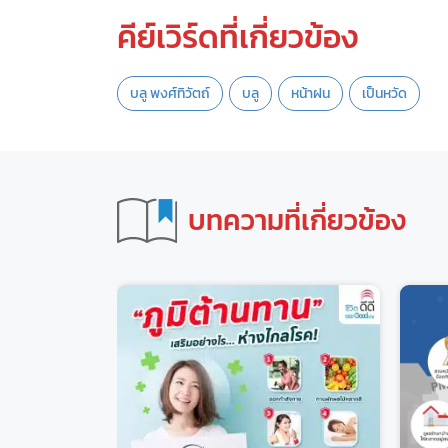
คีย์เวิร์ดที่เกี่ยวข้อง
บลู พงศ์ทิวัตถ์
บลู
หน้าฝน
เป็นหวัด
บทความที่เกี่ยวข้อง