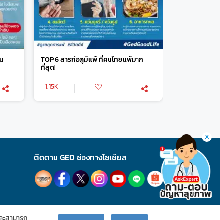
ฝน
TOP 6 สารก่อภูมิแพ้ ที่คนไทยแพ้มาก
ที่สุด!
1.15K
X
ติดตาม GED ช่องทางโซเชียล
ละสามารถ