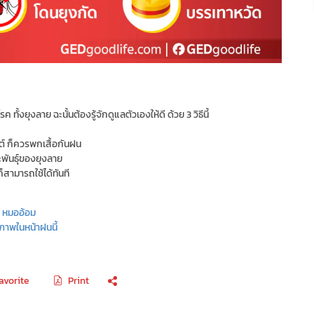
อโรค ทั้งยุงลาย ฉะนั้นต้องรู้จักดูแลตัวเองให้ดี ด้วย 3 วิธีนี้
ต์ ก็ควรพกเสื้อกันฝน
ะพันธุ์ของยุงลาย
้ก็สามารถใช้ได้ทันที
ับ หมออ้อม
ขภาพในหน้าฝนนี้
avorite
Print