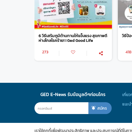
6 วิธีเสริมภูมิต้านทานให้แข็งแรง สุขภาพดี
วิธีป้
ห่างไกลโรคร้าย! I Ged Good Life
273
418
GED E-News รับข้อมูลดีๆก่อนใคร
เกี่ยว
แนะนำ
สมัคร
เราใช้คุกกี้เพื่อพัฒนาประสิทธิภาพ และประสบการณ์ที่ดีในก