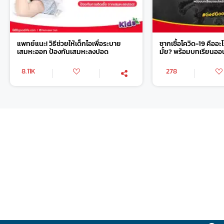
แพทย์แนะ! วิธีช่วยให้เด็กไอเพื่อระบาย
ซากเชื้อโควิด-19 คืออะไ
เสมหะออก ป้องกันเสมหะลงปอด
มั้ย? พร้อมบทเรียนออ
8.11K
278