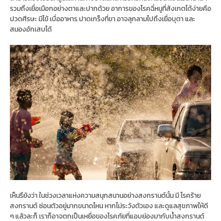
รวมถึงเยื่อเมือกอย่างตาและปากด้วย อาการของโรคฉี่หนูที่สังเกตได้ง่ายคือ
ปวดศีรษะ มีไข้ เบื่ออาหาร ปาดเกร็งที่ขา อาจลุกลามไปถึงเยื่อบุตา และ
สมองอักเสบได้
เห็นรึยังว่า ในช่วงเวลาแห่งความสนุกสนานอย่างสงกรานต์นั้น มี โรคร้าย
สงกรานต์ ซ่อนตัวอยู่มากขนาดไหน หากไม่ระวังตัวเอง และดูแลสุขภาพให้ดี
ๆ แล้วละก็ เราก็อาจตกเป็นเหยื่อของโรคภัยที่แอบย่องมากับน้ำสงกรานต์