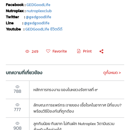
Facebook :
GEDGoodLife
Nutroplex :
nutroplexclub
Twitter :
@gedgoodlife
Line :
@gedgoodlife
Youtube :
GEDGoodLife ชีวิตดีดี
Favorite
Print
249
บทความที่เกี่ยวข้อง
ดูทั้งหมด >
หลักการทรงงาน ของในหลวงรัชกาลที่ ๙
788
ลักษณะการแพร่กระจายของ เชื้อโรคในอากาศ มีกี่แบบ?
777
พร้อมวิธีป้องกันที่ถูกต้อง
ลูกกินน้อย กินยาก ไม่กินผัก Nutroplex วิตามินรวม
908
สำหรับเด็กช่วยได้