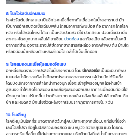
8. โรคไวรัสตับอักเสบเอ
โรคไวรัสตับอักเสบเอ เป็นอีกโรคหนึ่งที่จากกับเชื้อโรคในน้ำสงกรานต์ มัก
เป็นการอักเสบติดเชื้อเฉียบพลัน โดยมีอาการที่พบบ่อย คือ อาการคล้ายโรค
หวัด หรือไข้หวัดใหญ่ ได้แก่ เป็นหวัดปวดหัว มีไข้ ปวดศีรษะ ปวดเนื้อตัว เบื่อ
อาหาร คัดจมูกมาก คลื่นไส้ อาเจียน
ปวดท้อง
และท้องเสีย หลังจากนั้นจะมี
อาการดีซ่าน อุจจาระอาจมีสีซีดจากขาดสารสีเหลือง อาจคลำพบ ตับ ม้ามโต
หรือมีต่อมน้ำเหลืองด้านหลังลำคอโต คลำได้เจ็บเล็กน้อย
9. โรคสมองและเยื่อหุ้มสมองอักเสบ
อีกหนึ่งอันตรายจากปรสิตในน้ำสงกรานต์ โดย
นีเกลอเรีย
เป็นอะมีบาที่พบ
ในแหล่งน้ำจืด รวมถึงน้ำเสียจากโรงงานอุตสาหกรรม ผู้ป่วยมักได้รับเชื้อ
โดยบังเอิญจากการสําลักน้ำทางจมูก เชื้อจะเข้าสู่โพรงจมูกแล้วผ่านเข้า
สู่สมอง ทําให้เกิดโรคสมอง และเยื่อหุ้มสมองอักเสบ อาการเบื้องต้นคือ มีไข้
คัดจมูกบ่อย ไม่รับกลิ่น ปวดศีรษะมาก คอแข็ง หลังแข็ง คลื่นไส้ อาเจียน ซึม
ชัก และหมดสติ มักเสียชีวิตหลังจากเริ่มปรากฏอาการภายใน 7 วัน
10. โรคฉี่หนู
โรคฉี่หนูเป็นโรคที่ระบาดจากสัตว์มาสู่คน มีสาเหตุจากเชื้อแบคทีเรียที่ชื่อว่า
เลปโตสไปรา ที่อยู่ในปัสสาวะของสัตว์ เช่น หนู วัว ควาย สุนัข แมว โดยคน
สามารถรับเชื้อฉี่หนูนี้ได้ผ่านทางบาดแผล หรือผิวหนังที่แช่น้ำเป็นเวลานานๆ