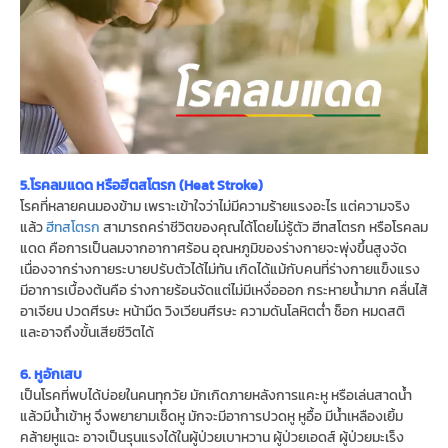
5.โรคลมแดด หรือฮีตสโตรก (Heat Stroke)
โรคที่หลายคนมองข้าม เพราะเข้าใจว่าไม่มีความร้ายแรงอะไร แต่ความจริง
แล้ว
ฮีทสโตรก
สามารถคร่าชีวิตของคุณได้โดยไม่รู้ตัว ฮีทสโตรก หรือโรคลม
แดด คือการเป็นลมจากอากาศร้อน อุณหภูมิของร่างกายจะพุ่งขึ้นสูงจัด
เนื่องจากร่างกายระบายปรับตัวได้ไม่ทัน เกิดได้แม้กับคนที่ร่างกายแข็งแรง
มีอาการเบื้องต้นคือ ร่างกายร้อนจัดแต่ไม่มีเหงื่อออก กระหายน้ำมาก คลื่นไส้
อาเจียน ปวดศีรษะ หน้ามืด วิงเวียนศีรษะ ความดันโลหิตต่ำ ช็อก หมดสติ
และอาจถึงขั้นเสียชีวิตได้
6. หูอักเสบ
เป็นโรคที่พบได้บ่อยในคนทุกวัย มักเกิดภายหลังการแคะหู หรือเล่นสาดน้ำ
แล้วมีน้ำเข้าหู จึงพยายามเช็ดหู มักจะมีอาการปวดหู หูอื้อ มีน้ำเหลืองเยิ้ม
คล้ายหูแฉะ อาจเป็นรุนแรงได้ในผู้ป่วยเบาหวาน ผู้ป่วยเอดส์ ผู้ป่วยมะเร็ง