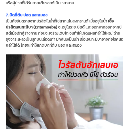
หรือผู้ป่วยที่ได้รับยาสเตียรอยด์เป็นเวลานาน
7. บิดที่ตับ ปอด และสมอง
เป็นภัยอันตรายจากปรสิตในน้ำที่ใช่สาดเล่นสงกรานต์ เมื่ออยู่ในน้ำ
เชื้อ
ปรสิตเอนทะมีบา (Entamoeba)
จะอยู่ในระยะซีสต์ และออกจากออกจากซี
สต์เมื่อเข้าสู่ร่างกาย ก่อนจะเจริญเติบโต จนทำให้เกิดแผลที่ลําไส้ใหญ่ ถ่าย
อุจจาระเหลวเป็นมูกปนเลือดเก่า มีกลิ่นเหม็นเน่า เชื้อเอนทะมีบาอาจก่อโรคนอ
กลําไส้ได้ โดยจะทําให้เกิดบิดที่ตับ ปอด และสมอง