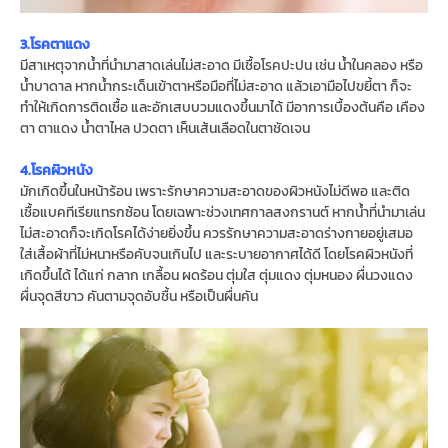
3.โรคตาแดง
มีสาเหตุจากน้ำที่นำมาสาดเล่นไม่สะอาด มีเชื้อโรคปะปน เช่น น้ำในคลอง หรือ
น้ำบาดาล หากน้ำกระเด็นเข้าตาหรือมือที่ไม่สะอาด แล้วเอามือไปขยี้ตา ก็จะ
ทำให้เกิดการติดเชื้อ และอักเสบบวมแดงขึ้นมาได้ มีอาการเบื้องต้นคือ เคือง
ตา ตาแดง น้ำตาไหล ปวดตา เห็นเส้นเลือดในตาชัดเจน
4.โรคผิวหนัง
มักเกิดขึ้นในหน้าร้อน เพราะรักษาความสะอาดของผิวหนังไม่ดีพอ และติด
เชื้อแบคทีเรียแทรกซ้อน โดยเฉพาะช่วงเทศกาลสงกรานต์ หากน้ำที่นำมาเล่น
ไม่สะอาดก็จะเกิดโรคได้ง่ายยิ่งขึ้น ควรรักษาความสะอาดร่างกายอยู่เสมอ
ใส่เสื้อผ้าที่ไม่หนาหรือคับจนเกินไป และระบายอากาศได้ดี โดยโรคผิวหนังที่
เกิดขึ้นได้ ได้แก่ กลาก เกลื้อน ผดร้อน ตุ่มใส ตุ่มแดง ตุ่มหนอง ผื่นวงแดง
ผื่นจุดสีขาว คันตามจุดอับชื้น หรือเป็นผื่นคัน