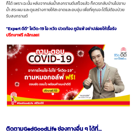
ก็ได้ เพราะฉะนั้น หลังจากเล่นน้ำสงกรานต์เสร็จแล้ว ก็ควรกลับบ้านไปอาบ
น้ำ สระผม และดูแลร่างกายให้สะอาดและอบอุ่น เพื่อที่คุณจะได้ไม่ต้องป่วย
รับสงกรานต์
“Expert ดีดี” โควิด-19 ไอ หวัด ปวดท้อง ภูมิแพ้ อย่าปล่อยให้เรื้อรัง
ปรึกษาฟรี คลิกเลย!
ติดตามGedGoodLife ช่องทางอื่น ๆ ได้ที่…