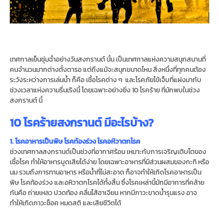
เทศกาลเย็นชุ่มฉ่ำอย่างวันสงกรานต์ นั้น เป็นเทศกาลแห่งความสนุกสนานที่
คนจำนวนมากต่างตั้งตารอ แต่ถึงแม้จะสนุกขนาดไหน สิ่งหนึ่งที่ทุกคนต้อง
ระวังระหว่างการเล่นน้ำ ก็คือ เชื้อโรคต่าง ๆ และโรคภัยไข้เจ็บที่แฝงมากับ
ช่วงเวลาแห่งความรื่นเริงนี้ โดยเฉพาะอย่างยิ่ง 10 โรคร้าย ที่มักพบในช่วง
สงกรานต์ นี้
10 โรคร้ายสงกรานต์ มีอะไรบ้าง?
1. โรคอาหารเป็นพิษ โรคท้องร่วง โรคอหิวาตกโรค
ช่วงเทศกาลสงกรานต์เป็นช่วงที่อากาศร้อน เหมาะกับการเจริญเติบโตของ
เชื้อโรค ทำให้อาหารบูดเสียได้ง่าย โดยเฉพาะอาหารที่มีส่วนผสมของกะทิ หรือ
นม รวมถึงการทานอาหาร หรือน้ำที่ไม่สะอาด ก็อาจทำให้เกิดโรคอาหารเป็น
พิษ โรคท้องร่วง และอหิวาตกโรคได้ทั้งสิ้น ซึ่งโรคเหล่านี้มักมีอาการที่คล้าย
กันคือ ถ่ายเหลว ปวดท้อง คลื่นไส้อาเจียน หากมีภาวะขาดน้ำรุนแรง อาจ
ทำให้เกิดภาวะช็อค หมดสติ และเสียชีวิตได้