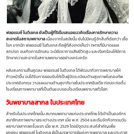
ฟลอเรนซ์ ไนติงเกล ยังเป็นผู้ที่ริเริ่มเสนอแนวคิดเรื่องการรักษาความ
สะอาดในสถานพยาบาล
เนื่องจากในสมัยนั้น ยังไม่มีคนรู้จักสิ่งที่เรียกว่า เชื้อ
โรค มากนัก ฟลอเรนซ์ ไนติงเกล คือผู้ที่สังเกตเห็นว่า ทหารที่มีบาดแผล
สกปรก จนเกิดการอักเสบ จะมีอัตราการเสียชีวิตสูง และเรียกร้องให้มีการ
รักษาความสะอาดในสถานพยาบาลอย่างเคร่งครัด
หลังสงครามสิ้นสุดลง ฟลอเรนซ์ ไนติงเกล ได้พัฒนากิจการพยาบาลให้
ก้าวหน้าขึ้น จนได้รับการยอมรับให้เป็นผู้จัดระเบียบด้านสุขภาพในกองทัพ
ประเทศอังกฤษ วางแผนงานด้านสุขาภิบาลในประเทศอินเดีย ก่อนจะก่อตั้ง
โรงเรียนการพยาบาลที่เป็นต้นแบบของโรงเรียนพยาบาลทั่วโลก
วันพยาบาลสากล ในประเทศไทย
สำหรับในประเทศไทยนั้น สมาคมพยาบาลแห่งประเทศไทย ได้เข้าเป็นองค์กร
สมาชิกสภาพยาบาลระหว่างประเทศ เมื่อ พ.ศ. 2504 และเริ่มจัดกิจกรรมวัน
พยาบาลสากลครั้งแรก เมื่อ พ.ศ. 2529 โดยมีจุดประสงค์สำคัญเพื่อ
ยกย่อง ฟลอเรนซ์ ไนติงเกล ผู้เป็นบูรพาจารย์แห่งการพยาบาล และประกาศ