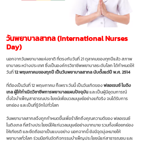
วันพยาบาลสากล (International Nurses
Day)
นอกจากวันพยาบาลแห่งชาติ ที่ตรงกับวันที่ 21 ตุลาคมของทุกปีแล้ว สภาพ
ยาบาลระหว่างประเทศ ซึ่งเป็นองค์กรวิชาชีพพยาบาลระดับโลก ได้กำหนดให้
วันที่
12 พฤษภาคมของทุกปี เป็นวันพยาบาลสากล นับตั้งแต่ปี พ.ศ. 2514
ที่ต้องเป็นวันที่ 12 พฤษภาคม ก็เพราะวันนี้ เป็นวันเกิดของ
ฟลอเรนซ์ ไนติง
เกล
ผู้ให้กำเนิดวิชาชีพการพยาบาลแผนปัจจุบัน
และเป็นผู้มีอุดมการณ์
ตั้งใจบำเพ็ญสาธารณประโยชน์เพื่อมวลมนุษย์อย่างแท้จริง จนได้รับการ
ยกย่อง และเป็นที่รู้จักไปทั่วโลก
วันพยาบาลสากลจึงถูกกำหนดขึ้นเพื่อรำลึกถึงคุณความดีของ ฟลอเรนซ์
ไนติงเกล ที่สร้างประโยชน์ให้แก่มวลมนุษย์อย่างมากมาย รวมทั้งเพื่อยกย่อง
ให้เกียรติ และยึดถือเอาเป็นแบบอย่าง นอกจากนี้ ยังมีจุดมุ่งหมายให้
พยาบาลทั่วโลก ร่วมมือกันจัดกิจกรรมบำเพ็ญประโยชน์แก่สาธารณชน และ