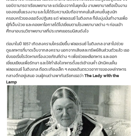
ขอบิดามารดาเรียนพยาบาล แต่เนื่องจากในยุคนั้น งานพยาบาลถือเป็นงาน
ของชนชั้นแรงงาน และไม่ได้รับความนับถือจากคนในสังคมชั้นสูงนัก
ครอบครัวของเธอจึงปฏิเสธ แต่ ฟลอเรนซ์ ไนติงเกล ก็ยังมุ่งมั่นทำงานเพื่อ
ผู้ที่เจ็บป่วย และคอยหาโอกาสได้ไปเยี่ยมตามโรงพยาบาลต่าง ๆ ก่อนเข้า
ศึกษาอบรมวิชาพยาบาลที่ประเทศเยอรมนีสมดังใจ
ต่อมาในปี 1857 เกิดสงครามไครเมียขึ้น ฟลอเรนซ์ ไนติงเกล อาสาไปช่วย
ดูแลทหารที่บาดเจ็บจากสงคราม นอกจากเสียสละทรัพย์สินส่วนตัวแล้ว เธอ
ยังขอเรี่ยไรจัดหาเครื่องเวชภัณฑ์ต่าง ๆ เพื่อช่วยเหลือทหาร และออก
เยี่ยมเยียนเพื่อรักษา และให้กำลังใจทหารตั้งแต่เช้าจนค่ำ มักมีคนเห็น
ฟลอเรนซ์ ไนติงเกล ถือตะเกียงเล็ก ๆ คอยเดินตรวจอาการของเหล่าทหาร
กลางดึกอยู่เสมอ จนผู้คนต่างพากันเรียกเธอว่า
The Lady with the
Lamp