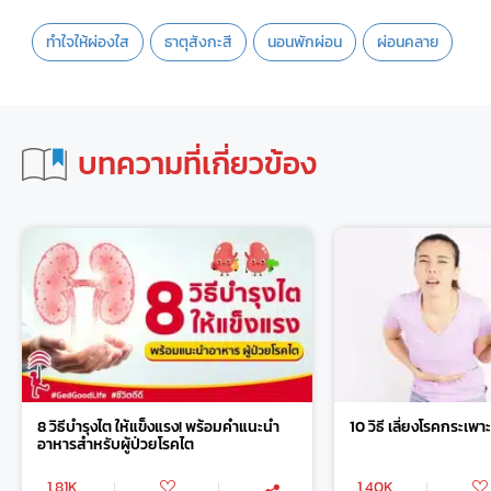
ทำใจให้ผ่องใส
ธาตุสังกะสี
นอนพักผ่อน
ผ่อนคลาย
บทความที่เกี่ยวข้อง
8 วิธีบำรุงไต ให้แข็งแรง! พร้อมคำแนะนำ
10 วิธี เลี่ยงโรคกระเพ
อาหารสำหรับผู้ป่วยโรคไต
1.81K
1.40K