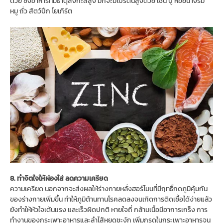
ด้วย ซึ่งอาหารที่มีธาตุสังกะสีสูง มักจะมีโปรตีนสูงด้วย เช่น ปู หอยนางรม
หมู ถั่ว สัตว์ปีก โยเกิร์ต
8. ทำจิตใจให้ผ่องใส่ ลดความเครียด
ความเครียด นอกจากจะส่งผลให้ร่างกายหลั่งฮอร์โมนที่มีฤทธิ์กดภูมิคุ้มกัน
ของร่างกายเพิ่มขึ้น ทำให้ภูมิต้านทานโรคลดลงจนเกิดการติดเชื้อได้ง่ายแล้ว
ยังทำให้หัวใจเต้นแรง และเร็วผิดปกติ หายใจถี่ กล้ามเนื้อมีอาการเกร็ง การ
ทำงานของกระเพาะอาหารและลำไส้หยุดชะงัก เพิ่มกรดในกระเพาะอาหารจน