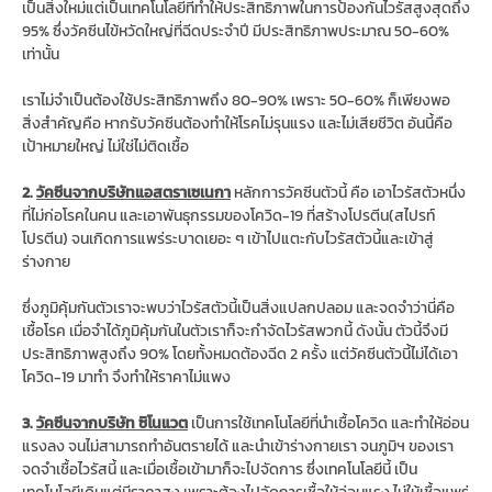
เป็นสิ่งใหม่แต่เป็นเทคโนโลยีที่ทำให้ประสิทธิภาพในการป้องกันไวรัสสูงสุดถึง
95% ซึ่งวัคซีนไข้หวัดใหญ่ที่ฉีดประจำปี มีประสิทธิภาพประมาณ 50-60%
เท่านั้น
เราไม่จำเป็นต้องใช้ประสิทธิภาพถึง 80-90% เพราะ 50-60% ก็เพียงพอ
สิ่งสำคัญคือ หากรับวัคซีนต้องทำให้โรคไม่รุนแรง และไม่เสียชีวิต อันนี้คือ
เป้าหมายใหญ่ ไม่ใช่ไม่ติดเชื้อ
2.
วัคซีนจากบริษัทแอสตราเซเนกา
หลักการวัคซีนตัวนี้ คือ เอาไวรัสตัวหนึ่ง
ที่ไม่ก่อโรคในคน และเอาพันธุกรรมของโควิด-19 ที่สร้างโปรตีน(สไปรท์
โปรตีน) จนเกิดการแพร่ระบาดเยอะ ๆ เข้าไปแตะกับไวรัสตัวนี้และเข้าสู่
ร่างกาย
ซึ่งภูมิคุ้มกันตัวเราจะพบว่าไวรัสตัวนี้เป็นสิ่งแปลกปลอม และจดจำว่านี่คือ
เชื้อโรค เมื่อจำได้ภูมิคุ้มกันในตัวเราก็จะกำจัดไวรัสพวกนี้ ดังนั้น ตัวนี้จึงมี
ประสิทธิภาพสูงถึง 90% โดยทั้งหมดต้องฉีด 2 ครั้ง แต่วัคซีนตัวนี้ไม่ได้เอา
โควิด-19 มาทำ จึงทำให้ราคาไม่แพง
3.
วัคซีนจากบริษัท ซิโนแวต
เป็นการใช้เทคโนโลยีที่นำเชื้อโควิด และทำให้อ่อน
แรงลง จนไม่สามารถทำอันตรายได้ และนำเข้าร่างกายเรา จนภูมิฯ ของเรา
จดจำเชื้อไวรัสนี้ และเมื่อเชื้อเข้ามาก็จะไปจัดการ ซึ่งเทคโนโลยีนี้ เป็น