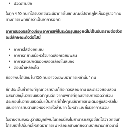
ปวดตามข้อ
ในทุก ๆ 10 คน ที่ได้รับวัคซีนจะมีอาการในลักษณะนี้ปรากฎให้เห็นอยู่ราว 1 คน
ทางการแพทย์ถือว่าเป็นอาการปกติ
อาการของผลข้างเคียง อาการแพ้ในระดับรุนแรง
แต่ไม่เป็นอันตรายต่อชีวิต
จะมีลักษณะดังต่อไปนี้
อาการไส้ติ่งอักเสบ
อาการกล้ามเนื้อหัวใจขาดเลือกเฉียบพลัน
อาการผิดปกติของหลอดเลือดในสมอง
ต่อมน้ำเหลืองโต
ถือว่าพบได้น้อย ใน 100 คน อาจจะมีพบอาการเหล่านั้น 1 คน
อีกประเด็นสำคัญที่คุณควรทราบก็คือ ควรสอบถาม และตรวจสอบส่วน
ผสมที่มีอยู่ในวัคซีนชนิดที่คุณฉีด จากแพทย์ที่คุณเข้ารับการฉีดว่าส่วน
ประกอบในวัคซีนชนิดนั้น เป็นสารที่ทำให้คุณมีอาการแพ้เดิมอยู่แล้วหรือไม่
เช่น อาการคันตามผิวหนัง หายใจลำบาก ใบหน้า และลิ้นมีอาการบวม
ในรายงานยังระบุว่าข้อมูลที่พบในตอนนี้ยังไม่สามารถสรุปชี้ชัดได้ว่า วัคซีนที่
ได้รับเข้าไปนั้นก่อให้เกิดอาการแพ้ หรือผลข้างเคียงตามรายงานกล่าวมานี้