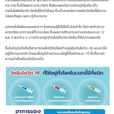
เทคโนโลยีเดิมแต่มีราคาสูง เพราะต้องไปจัดการเชื้อให้อ่อนแรง ไม่ให้เชื้อแพร่
กระจาย ซึ่งได้ผลประมาณ 50% ที่เพียงพอต่อการเกิดภูมิคุ้มกัน เป็น
เทคโนโลยีเดียวกับวัคซีนไข้หวัดใหญ่ ซึ่งเป็นเทคนิคการผลิตวัคซีนที่มีความ
ปลอดภัยสูง เพราะรู้จักมานาน
แต่เทคโนโลยีของแอสตราฯ โดยทฤษฎีไม่ได้ใส่ไวรัสเข้าไป โอกาสเกิดภาวะ
แทรกซ้อน อาการแพ้ก็น่าจะน้อย ซึ่งผลการศึกษาระหว่างทดสอบระยะ 1 2
และ 3 พบบ้าง 2-3 กรณี แต่สุดท้ายไม่เกี่ยวกับวัคซีน ก็ถือว่าปลอดภัย
ซึ่งในปัจุบันวัคซีนที่สามารถผลิตได้ยังไม่สร้างภูมิคุ้มกันโควิด-19 ของเราให้
อยู่ได้นานมากนัก โดยเฉลี่ยภูมิต้านทานจะมีอยู่ได้ไม่เกินระยะ 1 ปี ซึ่งก็อาจมี
ความจำเป็นต้องฉีดปีละครั้ง