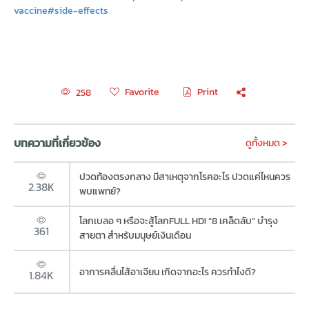
vaccine#side-effects
Favorite
Print
258
บทความที่เกี่ยวข้อง
ดูทั้งหมด >
ปวดท้องตรงกลาง มีสาเหตุจากโรคอะไร ปวดแค่ไหนควร
2.38K
พบแพทย์?
โลกเบลอ ๆ หรือจะสู้โลกFULL HD! “8 เคล็ดลับ” บำรุง
361
สายตา สำหรับมนุษย์เงินเดือน
อาการคลื่นไส้อาเจียน เกิดจากอะไร ควรทำไงดี?
1.84K