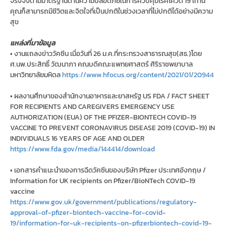
จริงจังตามมาตรฐานด้านความปลอดภัยในการควบคุมโรคโควิด 19 เท่านี้
คุณก็สามารถมีชีวิตและจิตใจที่เป็นปกติในช่วงเวลาที่ไม่ปกติได้อย่างมีความ
สุข
แหล่งที่มาข้อมูล
• งานแถลงข่าววัคซีน เมื่อวันที่ 26 ม.ค.ที่กระทรวงสาธารณสุข(สธ.)โดย
ศ.นพ.ประสิทธิ์ วัฒนาภา คณบดีคณะแพทยศาสตร์ ศิริราชพยาบาล
มหาวิทยาลัยมหิดล
https://www.hfocus.org/content/2021/01/20944
• ผลงานศึกษาของสำนักงานอาหารและยาสหรัฐ US FDA / FACT SHEET
FOR RECIPIENTS AND CAREGIVERS EMERGENCY USE
AUTHORIZATION (EUA) OF THE PFIZER-BIONTECH COVID-19
VACCINE TO PREVENT CORONAVIRUS DISEASE 2019 (COVID-19) IN
INDIVIDUALS 16 YEARS OF AGE AND OLDER
https://www.fda.gov/media/144414/download
• เอกสารคำแนะนำของการฉีดวัคซีนของบริษัท Pfizer ประเทศอังกฤษ /
Information for UK recipients on Pfizer/BioNTech COVID-19
vaccine
https://www.gov.uk/government/publications/regulatory-
approval-of-pfizer-biontech-vaccine-for-covid-
19/information-for-uk-recipients-on-pfizerbiontech-covid-19-