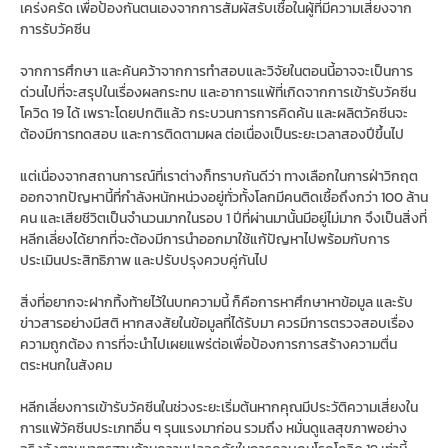
เคร่งครัด เพื่อป้องกันตนเองจากการสัมผัสรับเชื้อในผู้ที่มีความเสี่ยงจาก
การรับวัคซีน
จากการศึกษา และค้นคว้าจากการทำสอบและวิจัยในตอนนี้อาจจะเป็นการ
ด่วนไปที่จะสรุปในเรื่องผลกระทบ และอาการแพ้ที่เกิดจากการเข้ารับวัคซีน
โควิด 19 ได้ เพราะโดยปกติแล้ว กระบวนการการคิดค้น และผลิตวัคซีนจะ
ต้องมีการทดสอบ และการติดตามผล ต่อเนื่องเป็นระยะเวลาสองปีขึ้นไป
แต่เนื่องจากสถานการณ์ที่เราต่างก็ทราบกันดีว่า ทางเลือกในการฝ่าวิกฤต
ออกจากปัญหานี้ที่กำลังหนักหน่วงอยู่ทั่วทั้งโลกมีคนติดเชื้อถึงกว่า 100 ล้าน
คน และเสียชีวิตเป็นจำนวนมากในรอบ 1 ปีที่ผ่านมานั้นมีอยู่ไม่มาก จึงเป็นสิ่งที่
หลีกเลี่ยงได้ยากที่จะต้องมีการนำออกมาใช้แก้ปัญหาไปพร้อมกับการ
ประเมินประสิทธิภาพ และปรับปรุงควบคู่กันไป
สิ่งที่อยากจะฝากทิ้งท้ายไว้ในบทความนี้ ก็คือการหาศึกษาหาข้อมูล และรับ
ข่าวสารอย่างมีสติ หากสงสัยในข้อมูลที่ได้รับมา ควรมีการตรวจสอบเรื่อง
ความถูกต้อง การที่จะนำไปเผยแพร่ต่อเพื่อป้องการการสร้างความตื่น
ตระหนกในสังคม
หลีกเลี่ยงการเข้ารับวัคซีนในช่วงระยะเริ่มต้นหากคุณมีประวัติความเสี่ยงใน
การแพ้วัคซีนประเภทอื่น ๆ รุนแรงมาก่อน รวมถึง หมั่นดูแลสุขภาพอย่าง