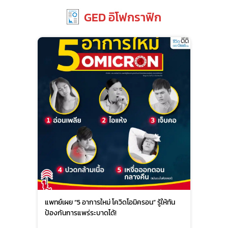
GED อิโฟกราฟิก
แพทย์เผย “5 อาการใหม่ โควิดโอมิครอน” รู้ให้ทัน
ป้องกันการแพร่ระบาดได้!