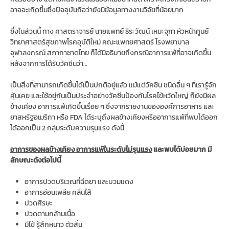
อาจจะเกิดขึ้นซึ่งปัจจุบันถือว่ายังมีข้อมูลทางงานวิจัยที่น้อยมาก
ซึ่งในส่วนนี้ ทาง ศาสตราจารย์ นายแพทย์ ธีระวัฒน์ เหมะจุฑา หัวหน้าศูนย์
วิทยาศาสตร์สุขภาพโรคอุบัติใหม่ คณะแพทยศาสตร์ โรงพยาบาล
จุฬาลงกรณ์ สภากาชาดไทย ก็ได้มีอธิบายถึงกรณีอาการแพ้ที่อาจเกิดขึ้น
หลังจากการได้รับวัคซีนว่า…
เป็นสิ่งที่สามารถเกิดขึ้นได้เป็นปกติอยู่แล้ว แม้แต่วัคซีน ชนิดอื่น ๆ ที่เรารู้จัก
คุ้นเคย และใช้อยู่กันเป็นประจำอย่างวัคซีนป้องกันโรคไข้หวัดใหญ่ ก็ยังมีผล
ข้างเคียง อาการแพ้เกิดขึ้นเรื่อย ๆ ซึ่งจากรายงานขององค์การอาหาร และ
ยาสหรัฐอเมริกา หรือ FDA ได้ระบุถึงผลข้างเคียงหรืออาการแพ้ที่พบได้ออก
ได้ออกเป็น 2 กลุ่มระดับความรุนแรง ดังนี้
อาการของผลข้างเคียง อาการแพ้ในระดับไม่รุนแรง
และพบได้บ่อยมาก มี
ลักษณะดังต่อไปนี้
อาการปวดบริเวณที่ฉีดยา และบวมแดง
อาการอ่อนเพลีย คลื่นไส้
ปวดศีรษะ
ปวดตามกล้ามเนื้อ
มีไข้ รู้สึกหนาว ตัวสั่น