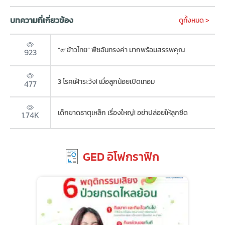
บทความที่เกี่ยวข้อง
ดูทั้งหมด >
“๙ ข้าวไทย” พืชอันทรงค่า มากพร้อมสรรพคุณ
923
3 โรคเฝ้าระวัง! เมื่อลูกน้อยเปิดเทอม
477
เด็กขาดธาตุเหล็ก เรื่องใหญ่! อย่าปล่อยให้ลูกซีด
1.74K
GED อิโฟกราฟิก