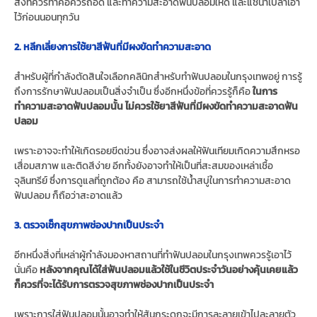
สิ่งที่ควรทำคือควรถอด และทำความสะอาดฟันปลอมให้ดี และแช่น้ำเปล่าเอา
ไว้ก่อนนอนทุกวัน
2. หลีกเลี่ยงการใช้ยาสีฟันที่มีผงขัดทำความสะอาด
สำหรับผู้ที่กำลังตัดสินใจเลือกคลินิกสำหรับทำฟันปลอมในกรุงเทพอยู่ การรู้
ถึงการรักษาฟันปลอมเป็นสิ่งจำเป็น ซึ่งอีกหนึ่งข้อที่ควรรู้ก็คือ
ในการ
ทำความสะอาดฟันปลอมนั้น ไม่ควรใช้ยาสีฟันที่มีผงขัดทำความสะอาดฟัน
ปลอม
เพราะอาจจะทำให้เกิดรอยขีดข่วน ซึ่งอาจส่งผลให้ฟันเทียมเกิดความสึกหรอ
เสื่อมสภาพ และติดสีง่าย อีกทั้งยังอาจทำให้เป็นที่สะสมของเหล่าเชื้อ
จุลินทรีย์ ซึ่งการดูแลที่ถูกต้อง คือ สามารถใช้น้ำสบู่ในการทำความสะอาด
ฟันปลอม ก็ถือว่าสะอาดแล้ว
3. ตรวจเช็กสุขภาพช่องปากเป็นประจำ
อีกหนึ่งสิ่งที่เหล่าผู้กำลังมองหาสถานที่ทำฟันปลอมในกรุงเทพควรรู้เอาไว้
นั่นคือ
หลังจากคุณได้ใส่ฟันปลอมแล้วใช้ในชีวิตประจำวันอย่างคุ้นเคยแล้ว
ก็ควรที่จะได้รับการตรวจสุขภาพช่องปากเป็นประจำ
เพราะการใส่ฟันปลอมนั้นอาจทำให้สันกระดูกจะมีการละลายเข้าไปละลายตัว