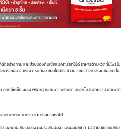
ี่ดีต่อร่างกาย และช่วยป้องกันเชื้อแบคทีเรียที่ไม่ดี อาหารต้านหวัดที่มีโพรไบ
กล้วย หัวหอม ต้นหอม กระเทียม หน่อไม้ฝรั่ง ข้าวบาเลย์ ข้าวสาลี มะเขือเทศ โย
้ เช่น ดอกขี้เหล็ก มะรุม พริกหวาน สะเดา พริกสด บรอกโคลี ผักหวาน ผักคะน้า
รพิษออกจากระบบต่าง ๆ ในร่างกายเราได้
บอร์รี มะละกอ ส้ม มะม่วง มะนาว สับปะรด และมะเขือเทศ มีวิตามินซีช่วยเสริม