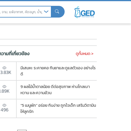
วามที่เกี่ยวข้อง
ดูทั้งหมด >
มีเสมหะ ระคายคอ กินยาและดูแลตัวเอง อย่างไร
3.83K
ดี
9 ผลไม้น้ำตาลน้อย ดีต่อสุขภาพ ห่างไกลเบา
1.89K
หวาน และความอ้วน
“5 เมนูผัก” อร่อย กินง่าย ถูกใจเด็ก เสริมวิตามิน
496
ให้ลูกรัก