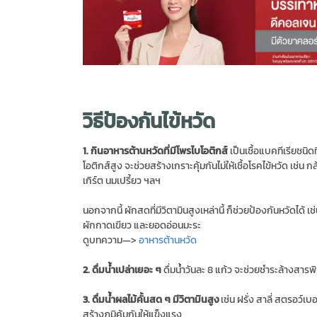
วิธีป้องกันไข้หวัด
1. กินอาหารต้านหวัดที่มีโพรไบโอติกส์
เป็นเชื้อแบคทีเรียชนิดท
โอติกส์สูง จะช่วยสร้างเกราะคุ้มกันไม่ให้เชื้อโรคไข้หวัด เช่น 
เกิร์ต นมเปรี้ยว ฯลฯ
นอกจากนี้ ผักสดที่มีวิตามินสูงเหล่านี้ ก็ช่วยป้องกันหวัดได
ผักกาดเขียว และยอดอ่อนมะระ
ดูบทความ—>
อาหารต้านหวัด
2. ดื่มน้ำเปล่าเยอะ ๆ
ดื่มน้ำวันละ 8 แก้ว จะช่วยชำระล้างสา
3. ดื่มน้ำผลไม้คั้นสด ๆ มีวิตามินสูง
เช่น ฝรั่ง สาลี่ สตรอว์เ
สร้างภูมิคุ้มกันให้แข็งแรง