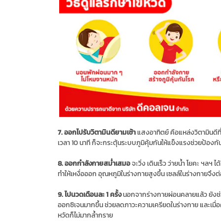
7. ออกไปรับวิตามินดียามเช้า
แสงอาทิตย์ คือแหล่งวิตามินดี
เวลา 10 นาที ก็จะกระตุ้นระบบภูมิคุ้มกันให้แข็งแรงช่วยป้องกัน
8. ออกกำลังกายสม่ำเสมอ
จะวิ่ง เดินเร็ว ว่ายน้ำ โยคะ ฯลฯ 
ทำให้เหงื่อออก อุณหภูมิในร่างกายสูงขึ้น เซลล์ในร่างกายจึงต่อส
9. ไปนวดเดือนละ 1 ครั้ง
นอกจากร่างกายผ่อนคลายแล้ว ยังช่ว
ออกซิเจนมากขึ้น ช่วยลดภาวะความเครียดในร่างกาย และเมื่
หวัดก็ไม่มากล้ำกราย