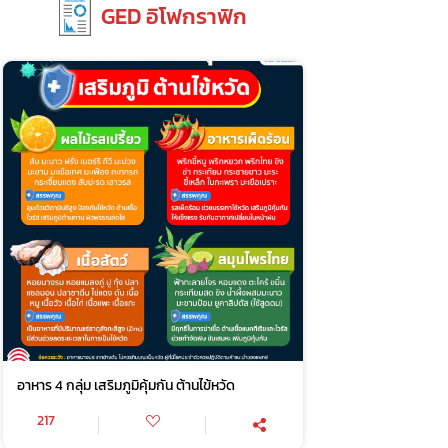
GED อิโฟกราฟิก
อาหาร 4 กลุ่ม เสริมภูมิคุ้มกัน ต้านไข้หวัด
217