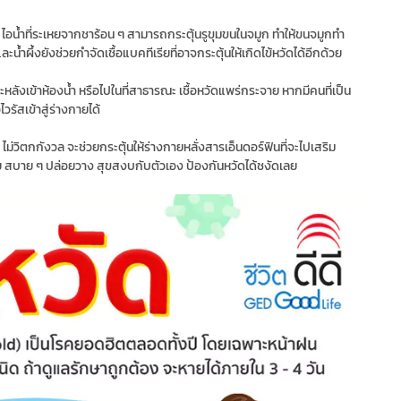
้ ไอน้ำที่ระเหยจากชาร้อน ๆ สามารถกระตุ้นรูขุมขนในจมูก ทำให้ขนจมูกทำ
ะน้ำผึ้งยังช่วยกำจัดเชื้อแบคทีเรียที่อาจกระตุ้นให้เกิดไข้หวัดได้อีกด้วย
ลังเข้าห้องน้ำ หรือไปในที่สาธารณะ เชื้อหวัดแพร่กระจาย หากมีคนที่เป็น
ไวรัสเข้าสู่ร่างกายได้
 ไม่วิตกกังวล จะช่วยกระตุ้นให้ร่างกายหลั่งสารเอ็นดอร์ฟินที่จะไปเสริม
 สบาย ๆ ปล่อยวาง สุขสงบกับตัวเอง ป้องกันหวัดได้ชงัดเลย