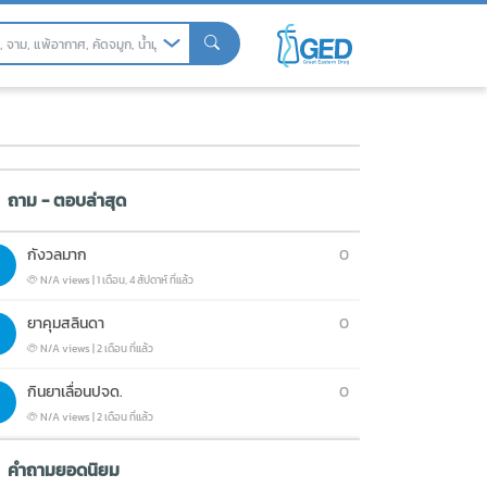
สุขภาพ
สุขภาพ
ถาม - ตอบล่าสุด
กังวลมาก
0
N/A views
|
1 เดือน, 4 สัปดาห์ ที่แล้ว
ยาคุมสลินดา
0
N/A views
|
2 เดือน ที่แล้ว
กินยาเลื่อนปจด.
0
N/A views
|
2 เดือน ที่แล้ว
คำถามยอดนิยม