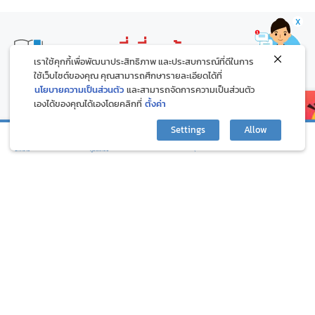
X
บทความที่เกี่ยวข้อง
เราใช้คุกกี้เพื่อพัฒนาประสิทธิภาพ และประสบการณ์ที่ดีในการ
ใช้เว็บไซต์ของคุณ คุณสามารถศึกษารายละเอียดได้ที่
นโยบายความเป็นส่วนตัว
และสามารถจัดการความเป็นส่วนตัว
เองได้ของคุณได้เองโดยคลิกที่
ตั้งค่า
Settings
Allow
กิจกรรมและโปรโมชั่น
ปรึกษาปัญหาสุขภาพ
บทความ
ภูมิแพ้คลับ
๙ วิธีระงับความโกรธ เพื่อความสุขกาย
ต้องเสพทุกกระแส ไม่พ
สุขใจ ตามคำสอนพระพุทธเจ้า
เสี่ยงเป็น FOMO
1.49K
600