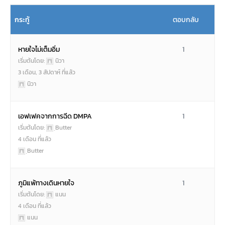
กระทู้
ตอบกลับ
หายใจไม่เต็มอิ่ม
1
เริ่มต้นโดย:
นิวา
3 เดือน, 3 สัปดาห์ ที่แล้ว
นิวา
เอฟเฟคจากการฉีด DMPA
1
เริ่มต้นโดย:
ฺButter
4 เดือน ที่แล้ว
ฺButter
ภูมิแพ้ทางเดินหายใจ
1
เริ่มต้นโดย:
แนน
4 เดือน ที่แล้ว
แนน