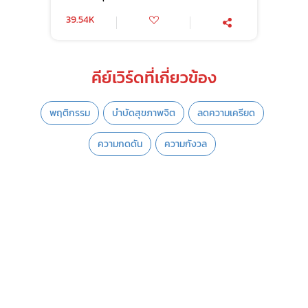
39.54K
คีย์เวิร์ดที่เกี่ยวข้อง
พฤติกรรม
บำบัดสุขภาพจิต
ลดความเครียด
ความกดดัน
ความกังวล