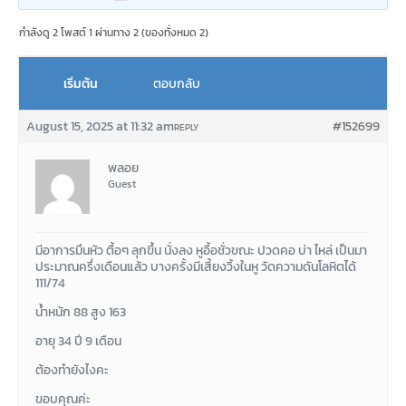
กำลังดู 2 โพสต์ 1 ผ่านทาง 2 (ของทั่งหมด 2)
เริ่มต้น
ตอบกลับ
August 15, 2025 at 11:32 am
#152699
REPLY
พลอย
Guest
มีอาการมึนหัว ตื้อๆ ลุกขึ้น นั่งลง หูอื้อชั่วขณะ ปวดคอ บ่า ไหล่ เป็นมา
ประมาณครึ่งเดือนแล้ว บางครั้งมีเสี้ยงวิ้งในหู วัดความดันโลหิตได้
111/74
น้ำหนัก 88 สูง 163
อายุ 34 ปี 9 เดือน
ต้องทำยังไงคะ
ขอบคุณค่ะ