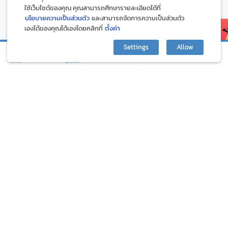
ใช้เว็บไซต์ของคุณ คุณสามารถศึกษารายละเอียดได้ที่
นโยบายความเป็นส่วนตัว
และสามารถจัดการความเป็นส่วนตัว
เองได้ของคุณได้เองโดยคลิกที่
ตั้งค่า
Settings
Allow
กิจกรรมและโปรโมชั่น
ปรึกษาปัญหาสุขภาพ
บทความ
ภูมิแพ้คลับ
๙ วิธีระงับความโกรธ เพื่อความสุขกาย
ต้องเสพทุกกระแส ไม่พ
สุขใจ ตามคำสอนพระพุทธเจ้า
เสี่ยงเป็น FOMO
1.50K
600
GED E-News รับข้อมูลดีๆก่อนใคร
สมัคร