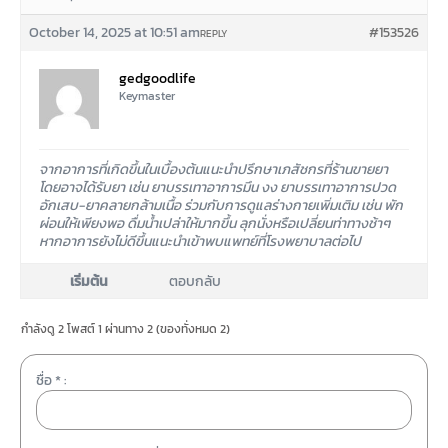
October 14, 2025 at 10:51 am
#153526
REPLY
gedgoodlife
Keymaster
จากอาการที่เกิดขึ้นในเบื้องต้นแนะนำปรึกษาเภสัชกรที่ร้านขายยา
โดยอาจได้รับยา เช่น ยาบรรเทาอาการมึน งง ยาบรรเทาอาการปวด
อักเสบ-ยาคลายกล้ามเนื้อ ร่วมกับการดูแลร่างกายเพิ่มเติม เช่น พัก
ผ่อนให้เพียงพอ ดื่มน้ำเปล่าให้มากขึ้น ลุกนั่งหรือเปลี่ยนท่าทางช้าๆ
หากอาการยังไม่ดีขึ้นแนะนำเข้าพบแพทย์ที่โรงพยาบาลต่อไป
เริ่มต้น
ตอบกลับ
กำลังดู 2 โพสต์ 1 ผ่านทาง 2 (ของทั่งหมด 2)
ชื่อ * :