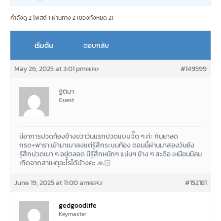
กำลังดู 2 โพสต์ 1 ผ่านทาง 2 (ของทั่งหมด 2)
เริ่มต้น
ตอบกลับ
May 26, 2025 at 3:01 pm
#149599
REPLY
ฐิติมา
Guest
มีอาการปวดท้องข้างขวาวันแรกปวดแบบจี๊ด ๆ ค่ะ กินยาลด
กรด+พารา เข้ามาเบาลงแต่รู้สึกระบมท้อง ตอนนี้ผ่านมาสองวันยัง
รู้สึกปวดเบา ๆ อยู่ตลอด มีรู้สึกหนักๆ แน่นๆ ข้าง ๆ สะดือ เหมือนมีลม
เกิดจากสาเหตุอะไรได้บ้างคะ 🙏🏻
June 19, 2025 at 11:00 am
#152181
REPLY
gedgoodlife
Keymaster