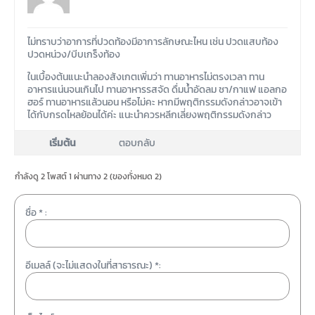
ไม่ทราบว่าอาการที่ปวดท้องมีอาการลักษณะไหน เช่น ปวดแสบท้อง
ปวดหน่วง/บีบเกร็งท้อง
ในเบื้องต้นแนะนำลองสังเกตเพิ่มว่า ทานอาหารไม่ตรงเวลา ทาน
อาหารแน่นจนเกินไป ทานอาหารรสจัด ดื่มน้ำอัดลม ชา/กาแฟ แอลกอ
ฮอร์ ทานอาหารแล้วนอน หรือไม่คะ หากมีพฤติกรรมดังกล่าวอาจเข้า
ได้กับกรดไหลย้อนได้ค่ะ แนะนำควรหลีกเลี่ยงพฤติกรรมดังกล่าว
เริ่มต้น
ตอบกลับ
กำลังดู 2 โพสต์ 1 ผ่านทาง 2 (ของทั่งหมด 2)
ชื่อ * :
อีเมลล์ (จะไม่แสดงในที่สาธารณะ) *: