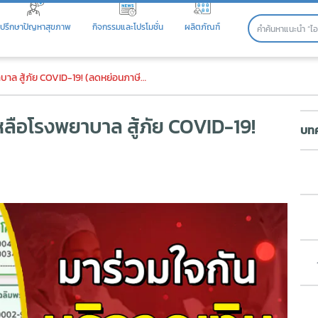
ปรึกษาปัญหาสุขภาพ
กิจกรรมและโปรโมชั่น
ผลิตภัณฑ์
ือโรงพยาบาล สู้ภัย COVID-19! (
ัย COVID-19! (ลดหย่อนภาษีได้ 2 เท่าเลยนะ)
เหลือโรงพยาบาล สู้ภัย COVID-19!
บทค