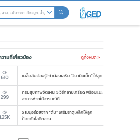
ลดหย่อนภาษีได้ 2 เท่าเลยนะ)
วามที่เกี่ยวข้อง
ดูทั้งหมด >
เคล็ดลับต้องรู้! ถ้าต้องเสริม “วิตามินเด็ก” ให้ลูก
610
กรมสุขภาพจิตเผย! 5 วิธีคลายเครียด พร้อมแนะ
299
อาหารช่วยให้อารมณ์ดี
5 เมนูอร่อยจาก “ตับ” เสริมธาตุเหล็กให้ลูก
1.25K
ป้องกันโลหิตจาง