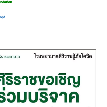
ndation
op/