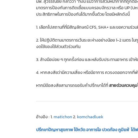
นพ. สุวรรณชัย กล่าวว่า “ทั้งนี้ แม้ว่าการสวมหน้ากากที่ถูกต
มาตรการป้องกันการติดเชื้อแบบครอบจักรวาล หรือ UP (Unive
ประสิทธิภาพในการป้องกันได้มากขึ้นด้วย โดยมีหลักดังนี้
1. เลือกไปสถานที่ที่มีสัญลักษณ์ CFS, SHA+ และขอความร่วมม
2. ให้ปฏิบัติตามมาตรการเว้นระยะห่างอย่างน้อย 1-2 เมตร ในท
งดใช้ของใช้ส่วนตัวร่วมกัน
3. ล้างมือบ่อย ๆ ทุกครั้งก่อน และหลังรับประทานอาหาร เข้าห้อ
4. หากสงสัยว่ามีความเสี่ยง หรือมีอาการ ควรงดออกจากท
หากมีข้อสงสัยสามารถขอรับคำปรึกษาได้ที่
สายด่วนควบคุมโ
อ้างอิง : 1.
matichon
2.
komchadluek
ปรึกษาปัญหาสุขภาพ ไข้หวัด อาการไอ ปวดท้อง ภูมิแพ้ ได้ฟรี!