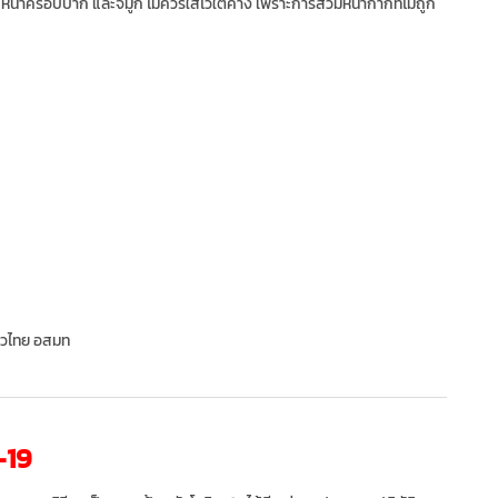
หน้าครอบปาก และจมูก ไม่ควรใส่ไว้ใต้คาง เพราะการสวมหน้ากากที่ไม่ถูก
าวไทย อสมท
-19