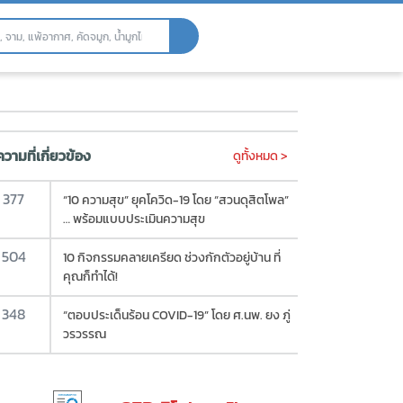
ธุ์ รวมโอมิครอน
วามที่เกี่ยวข้อง
ดูทั้งหมด >
377
“10 ความสุข” ยุคโควิด-19 โดย “สวนดุสิตโพล”
… พร้อมแบบประเมินความสุข
504
10 กิจกรรมคลายเครียด ช่วงกักตัวอยู่บ้าน ที่
คุณก็ทำได้!
348
“ตอบประเด็นร้อน COVID-19” โดย ศ.นพ. ยง ภู่
วรวรรณ