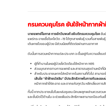
กรมควบคุมโรค ยันใช้หน้ากากผ้าฝ
นายแพทย์โอภาส การย์กวินพงศ์ อธิบดีกรมควบคุมโรค
ยืน
แพร่กระจายเชื้อโรคโควิด -19 ได้ทุกสายพันธุ์ รวมทั้งสายพ
เดินหายใจของผู้ป่วย มีส่วนน้อยที่ติดต่อผ่านทางอากาศ
ดังนั้นการสวมหน้ากากแต่ละประเภท จะขึ้นอยู่กับความเสี่ยงต่อ
ผู้ที่ทำงานในหอผู้ป่วยโควิดต้องใช้หน้ากาก N95
ส่วนบุคลากรทางการแพทย์ และสาธารณสุขด่านหน้าที่มี
สำหรับประชาชนหากใส่หน้ากากในสถานที่ทั่วไป สามารถใช
เส้นใย “ผ้าฝ้ายมัสลิน” มีประสิทธิภาพในการกันละอองน้ำ
หน้ากากผ้าให้สะอาด และตากแห้งทุกวัน หลีกเลี่ยงการส
ทั้งนี้ หากประชาชนไปในแหล่งชุมชน มีคนพลุกพล่านควรสวมหน้า
และชั้นปิดไว้ด้านใน จะช่วยเพิ่มประสิทธิภาพสามารถป้องกันเชื้อไ