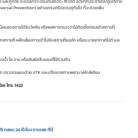
้อง และถูกวิธี จะเป็นเกราะป้องกันโควิด-19 ได้ดี แต่หากประชาชนปฏิบัติตาม
rsal Prevention) อย่างเคร่งครัดควบคู่กันไป ก็จะช่วยเพิ่ม
ือแสดงการได้รับวัคซีน หรือผลการตรวจว่าไม่ติดเชื้อก่อนเข้าสถานที่
ุกสถานที่ หลีกเลี่ยงการเข้าไปยังสถานที่แออัด หรือระบายอากาศไม่ดี และ
งน้ำ ไอ จาม หรือสัมผัสสิ่งของที่ใช้ร่วมกัน
ี่พัก ตรวจตนเองด้วย ATK และปรึกษาสถานพยาบาลใกล้เคียง
รค โทร. 1422
 ตลอด 24 ชั่วโมง ถามเลย ที่นี่