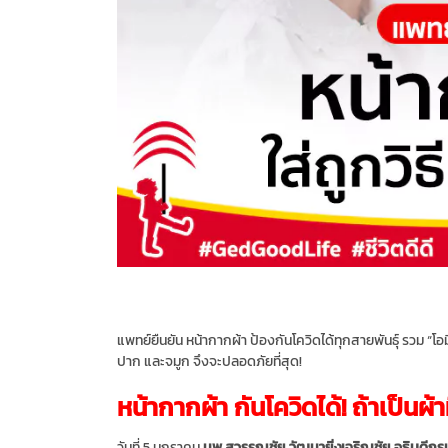
แพทย์ยืนยัน หน้ากากผ้า ป้องกันโควิดได้ทุกสายพันธุ์ รวม “โ
ปาก และจมูก จึงจะปลอดภัยที่สุด!
หน้ากากผ้า กันโควิดได้! ถ้าเป็นผ้
วันที่ 5 มกราคม
นพ.สุวรรณชัย วัฒนายิ่งเจริญชัย อธิบดี