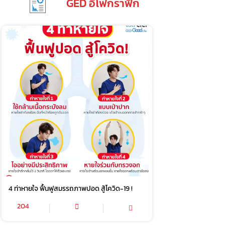
GED อิโฟกราฟิก
4 ท่าหายใจ ฟื้นฟูสมรรถภาพปอด สู้โควิด-19 !
204