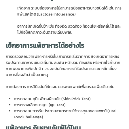
เกิดจาก ระบบย่อยอาหารไม่สามารถย่อยอาหารบางชนิดได้ เช่น การ
แพ้แลคโตส (Lactose Intolerance)
อาการมักเกิดขึ้นช้า เช่น ท้องอืด ปวดท้อง ท้องเสีย หรือคลื่นไส้ และ
ไม่ก่อให้เกิดภาวะอันตรายเฉียบพลัน
เช็กอาการแพ้อาหารได้อย่างไร
การตรวจสอบว่าแพ้อาหารหรือไม่ สามารถเริ่มจากการ สังเกตอาการหลัง
รับประทานอาหาร เช่น มี ผื่นคัน ลมพิษ หน้าบวม ท้องเสีย หรือหายใจลำบาก
หากพบอาการผิดปกติ ควร จดบันทึกอาหารที่รับประทาน และ หลีกเลี่ยง
อาหารที่สงสัยว่าเป็นสาเหตุ
หากต้องการ การวินิจฉัยที่ชัดเจน ควรพบแพทย์เพื่อตรวจเพิ่มเติม เช่น
การทดสอบภูมิแพ้ทางผิวหนัง (Skin Prick Test)
การตรวจเลือดหา IgE (IgE Test)
การทดสอบการรับประทานอาหารภายใต้การดูแลของแพทย์ (Oral
Food Challenge)
แพ้อาหาร
กินยาแก้แพ้ได้ไหม