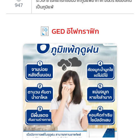
ระวัง! 8 โรคแทรกซ้อนจากภูมิแพ้อากาศ อันตรายของคน
947
เป็นภูมิแพ้
GED อิโฟกราฟิก