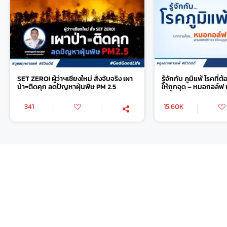
SET ZERO! ผู้ว่าฯเชียงใหม่ สั่งจับจริง เผา
รู้จักกับ ภูมิแพ้ โรคที่
ป่า=ติดคุก ลดปัญหาฝุ่นพิษ PM 2.5
ให้ถูกจุด – หมอกอล์ฟ 
341
15.60K