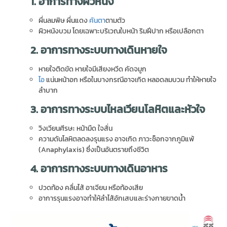
1.
อาการทางผิวหนัง
ผื่นลมพิษ ผื่นแดง
คันตา
ตามตัว
ผิวหนังบวม โดยเฉพาะบริเวณใบหน้า ริมฝีปาก หรือเปลือกตา
2.
อาการทางระบบทางเดินหายใจ
หายใจติดขัด หายใจมีเสียงหวีด คัดจมูก
ไอ
แน่นหน้าอก หรือในบางกรณีอาจเกิด หลอดลมบวม ทำให้หายใจ
ลำบาก
3.
อาการทางระบบไหลเวียนโลหิตและหัวใจ
วิงเวียนศีรษะ หน้ามืด ใจสั่น
ความดันโลหิตลดลงรุนแรง อาจเกิด ภาวะช็อกจากภูมิแพ้
(Anaphylaxis) ซึ่งเป็นอันตรายถึงชีวิต
4.
อาการทางระบบทางเดินอาหาร
ปวดท้อง คลื่นไส้ อาเจียน หรือท้องเสีย
อาการรุนแรงอาจทำให้ลำไส้อักเสบและร่างกายขาดน้ำ