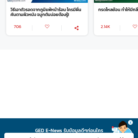
วิธีเอาตัวรอดจากภูมิแพ้หน้าร้อน ใครมีผื่น
กรดไหลย้อน ทำให้มีกลิ
คันตามผิวหนัง จมูกตันบ่อยต้องรู้!
706
2.14K
X
GED E-News รับข้อมูลดีๆก่อนใคร