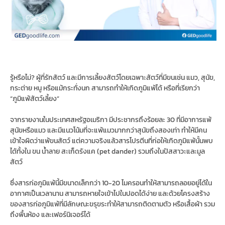
รู้หรือไม่? ผู้ที่รักสัตว์ และมีการเลี้ยงสัตว์โดยเฉพาะสัตว์ที่มีขนเช่น แมว, สุนัข,
กระต่าย หนู หรือแม้กระทั่งนก สามารถทำให้เกิดภูมิแพ้ได้ หรือที่เรียกว่า
“ภูมิแพ้สัตว์เลี้ยง”
จากรายงานในประเทศสหรัฐอเมริกา มีประชากรถึงร้อยละ 30 ที่มีอาการแพ้
สุนัขหรือแมว และมีแนวโน้มที่จะแพ้แมวมากกว่าสุนัขถึงสองเท่า ทำให้มีคน
เข้าใจผิดว่าแพ้ขนสัตว์ แต่ความจริงแล้วสารโปรตีนที่ก่อให้เกิดภูมิแพ้นั้นพบ
ได้ทั้งใน ขน น้ำลาย สะเก็ดรังแค (pet dander) รวมถึงในปัสสาวะและมูล
สัตว์
ซึ่งสารก่อภูมิแพ้นี้มีขนาดเล็กกว่า 10-20 ไมครอนทำให้สามารถลอยอยู่ได้ใน
อากาศเป็นเวลานาน สามารถหายใจเข้าไปในปอดได้ง่าย และด้วยโครงสร้าง
ของสารก่อภูมิแพ้ที่มีลักษณะขรุขระทำให้สามารถติดตามตัว หรือเสื้อผ้า รวม
ถึงพื้นห้อง และเฟอร์นิเจอร์ได้