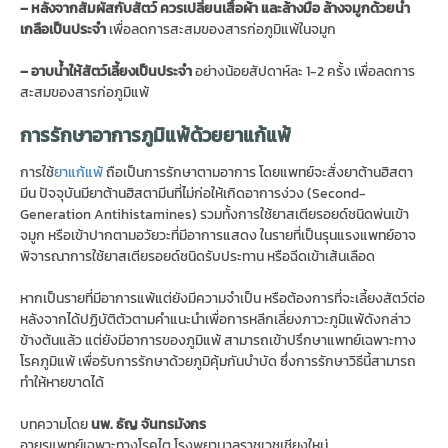
– หลังจากสัมผัสกับสัตว์ ควรเปลี่ยนเสื้อผ้า และล้างมือ ล้างจมูกด้วยน้ำ
เกลือเป็นประจำ
เพื่อลดการสะสมของสารก่อภูมิแพ้ในจมูก
– อาบน้ำให้สัตว์เลี้ยงเป็นประจำ
อย่างน้อยสัปดาห์ละ 1-2 ครั้ง เพื่อลดการ
สะสมของสารก่อภูมิแพ้
การรักษาอาการภูมิแพ้ด้วยยาแก้แพ้
การใช้
ยาแก้แพ้
ถือเป็นการรักษาตามอาการ โดยแพทย์จะสั่งยาต้านฮิสตา
มีน ปัจจุบันมียาต้านฮิสตามีนที่ไม่ก่อให้เกิดอาการง่วง (Second-
Generation Antihistamines) รวมทั้งการใช้ยาสเตียรอยด์ชนิดพ่นเข้า
จมูก หรือเข้าปากตามอวัยวะที่มีอาการแสดง ในรายที่เป็นรุนแรงแพทย์อาจ
พิจารณาการใช้ยาสเตียรอยด์ชนิดรับประทาน หรือฉีดเข้าเส้นเลือด
หากเป็นรายที่มีอาการแพ้แต่ยังมีความจำเป็น หรือต้องการที่จะเลี้ยงสัตว์ต่อ
หลังจากได้ปฏิบัติตัวตามคำแนะนำเพื่อการหลีกเลี่ยงภาวะภูมิแพ้ดังกล่าว
ข้างต้นแล้ว แต่ยังมีอาการของภูมิแพ้ สามารถเข้าปรึกษาแพทย์เฉพาะทาง
โรคภูมิแพ้ เพื่อรับการรักษาด้วยภูมิคุ้มกันบำบัด ซึ่งการรักษาวิธีนี้สามารถ
ทำให้หายขาดได้
บทความโดย
นพ. ธัญ จันทรมังกร
อายุรแพทย์เฉพาะทางโรคไต โรงพยาบาลราชเวชเชียงใหม่