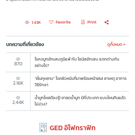
Favorite
Print
1.43K
บทความที่เกี่ยวข้อง
ดูทั้งหมด >
โรคจมูกอักเสบภูมิแพ้ กับ ไซนัสอักเสบ แตกต่างกัน
870
อย่างไร?
“ผื่นกุหลาบ” โรคผิวหนังที่มาพร้อมหน้าฝน! สาเหตุ อาการ
2.16K
วิธีรักษา
น้ำมูกไหลต้องรู้! ยาลดน้ำมูก มีกี่ประเภท แบบไหนกินแล้ว
2.44K
ไม่ง่วง?
GED อิโฟกราฟิก