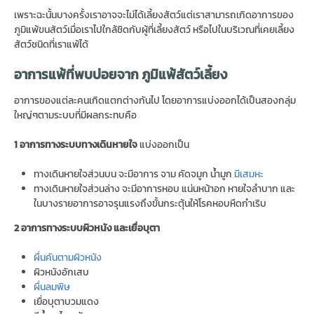
เพราะฉะนั้นบางครั้งเราอาจจะไม่ได้เลี้ยงสัตว์แต่เราสามารถเกิดอาการของ
ภูมิแพ้ขนสัตว์เมื่อเราไปใกล้ชิดกับผู้ที่เลี้ยงสัตว์ หรือไปในบริเวณที่เคยเลี้ยง
สัตว์ชนิดที่เราแพ้ได้
อาการแพ้ที่พบบ่อยจาก ภูมิแพ้สัตว์เลี้ยง
อาการของแต่ละคนเกิดแตกต่างกันไป โดยอาการแบ่งออกได้เป็นสองกลุ่ม
ใหญ่ๆตามระบบที่มีผลกระทบคือ
1 อาการทางระบบทางเดินหายใจ
แบ่งออกเป็น
ทางเดินหายใจส่วนบน จะมีอาการ จาม คัดจมูก น้ำมูก
มีเสมหะ
ทางเดินหายใจส่วนล่าง จะมีอาการหอบ แน่นหน้าอก หายใจลำบาก และ
ในบางรายอาการอาจรุนแรงถึงขั้นกระตุ้นให้โรคหอบหืดกำเริบ
2 อาการทางระบบผิวหนัง และเยื่อบุตา
ผื่นคันตามผิวหนัง
ผิวหนังอักเสบ
ผื่นลมพิษ
เยื่อบุตาบวมแดง