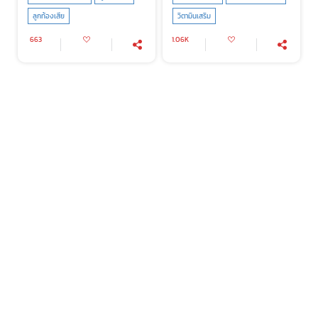
ลูกท้องเสีย
​วิตามินเสริม
663
1.06K