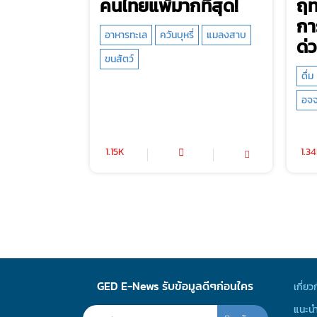
คนไทยแพ้มากที่สุด!
ฤท
กา
อาหารทะเล
ควันบุหรี่
แมลงสาบ
ด่ว
ขนสัตว์
ดื่ม
อจจ
1.15K
1.3
GED E-News รับข้อมูลดีๆก่อนใคร
เกี่ยว
แนะนำ