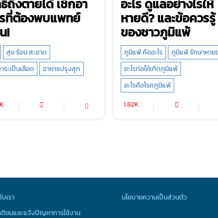
ธิ์ถึงตายได้ เช็กอา
อะไร ดูแลอย่างไรให้
รที่ต้องพบแพทย์
หายดี? และข้อควรรู้
น!
ของชาวภูมิแพ้
สุข ร้อน สะอาด
ภูมิแพ้ คืออะไร
ภูมิแพ้ รักษาหาย
าระเป็นเลือด
อาหารปรุงสุก
อะไรก่อให้เกิดภูมิแพ้
อะไรคือโรคภูมิแพ้
4K
1.82K
กับเรา
นโยบายความเป็นส่วนตัว
ติชมและแจ้งปัญหาการใช้งาน