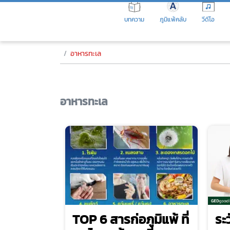
Skip
to
บทความ
ภูมิแพ้คลับ
วีดีโอ
the
content
อาหารทะเล
อาหารทะเล
TOP 6 สารก่อภูมิแพ้ ที่
ระว