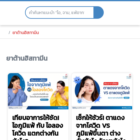
Skip
to
the
content
ยาต้านฮิสทามีน
ยาต้านฮิสทามีน
เทียบอาการให้ชัด!
เช็กให้ชัวร์! ตาแดง
ไอภูมิแพ้ กับ ไอลอง
จากโควิด VS
โควิด แตกต่างกัน
ภูมิแพ้ขึ้นตา ต่าง