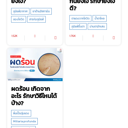
ยังไง?
กันยังไง รักษายังไง
ดี?
ภูมิแพ้อากาศ
ยาต้านฮิสทามีน
ตาแดงจากโควิด
น้ำตาไหล
ลองโควิด
สารก่อภูมิแพ้
ภูมิแพ้ขึ้นตา
ม่านตาอักเสบ
1.52K
1.76K
ผดร้อน เกิดจาก
อะไร รักษาวิธีไหนได้
บ้าง?
ผื่นเป็นตุ่มแดง
Miliaria profunda