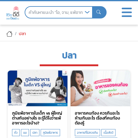
Skip
to
the
content
ปลา
ปลา
ภูมิแพ้อาหารในเด็ก vs ผู้ใหญ่
อาหารคนท้อง ควรกินอะไร
ต่างกันอย่างไร จะรู้ได้ไงว่าแพ้
ห้ามกินอะไร เรื่องที่คนท้อง
อาหารอะไรบ้าง?
ต้องรู้
ถั่ว
นม
ปลา
ภูมิแพ้อาหาร
อาหารที่ไม่ควรกิน
เนื้อสัตว์