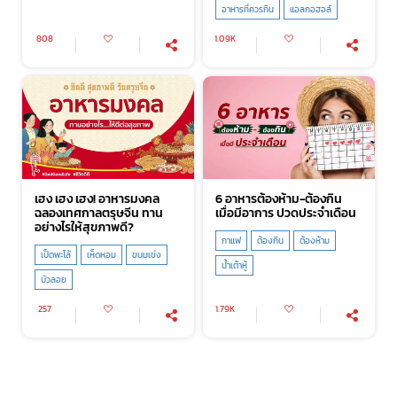
อาหารที่ควรกิน
แอลกอฮอล์
808
1.09K
เฮง เฮง เฮง! อาหารมงคล
6 อาหารต้องห้าม-ต้องกิน
ฉลองเทศกาลตรุษจีน ทาน
เมื่อมีอาการ ปวดประจำเดือน
อย่างไรให้สุขภาพดี?
กาแฟ
ต้องกิน
ต้องห้าม
เป็ดพะโล้
เห็ดหอม
ขนมเข่ง
น้ำเต้าหู้
บัวลอย
257
1.79K