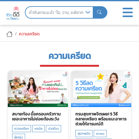
Skip
to
the
content
ความเครียด
ความเครียด
สบายท้อง มื้อครอบครัวทาน
กรมสุขภาพจิตเผย! 5 วิธี
เยอะอาหารไม่ย่อยต้องระวัง
คลายเครียด พร้อมแนะอาหาร
ช่วยให้อารมณ์ดี
ความเครียด
เครมิล
ปวดท้อง
สุขภาพจิต
stress
ผู้หญิง