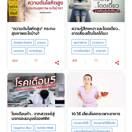
“ความดันโลหิตสูง” กระทบ
ความรู้สึกเหงา และโดดเดี่ยว…
สุขภาพอะไรบ้าง?
อาจเสี่ยงเป็นโรคได้นะ!
อัมพฤก อัมพาต
อดนอน
สุขภาพกาย
ความเหงา
นอนกรน
ความดันสูง
ความโดดเดี่ยว
งานอาสา
664
810
โรคเดือนห้า… จากสวรรค์สู่
10 วิธี เลี่ยงโรคกระเพาะอาหาร
นรกของมนุษย์ออฟฟิศ
กระเพาะลำไส้
กระเพาะลำไส้ตีบตัน
Gogatsu-Byo
Golden Week
อาหารสำหรับคนเป็นโรคกระเพาะ