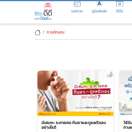
Skip
to
บทความ
ภูมิแพ้คลับ
วีดีโอ
the
content
การอักเสบ
มีเสมหะ ระคายคอ กินยาและดูแลตัวเอง
วิธี
อย่างไรดี
ทางเ