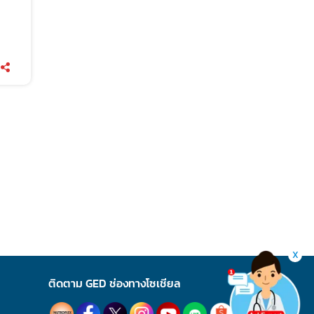
X
ติดตาม GED ช่องทางโซเชียล