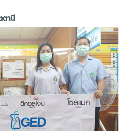
ตตานี