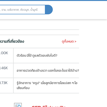
ให้แก่โรงพยาบาล ทั้ง 4 แห่ง - 
วามที่เกี่ยวข้อง
ดูทั้งหมด >
1.00K
ตัวร้อน มีไข้ ดูแลตัวเองยังไงดี?
1.46K
อาการปวดท้องข้างขวา บอกโรคอะไรเราได้บ้าง?
1.73K
รู้จักอาการ “ครูป” เมื่อลูกมีอาการไอแปลก ๆ ไอ
เสียงก้อง