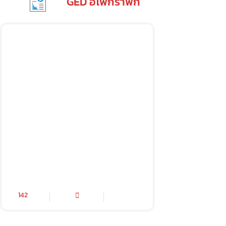
GED อิโฟกราฟิก
142