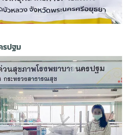
นครปฐม