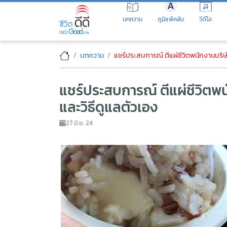
Skip
to
บทความ
ภูมิแพ้คลับ
วีดีโอ
the
content
แชร์ประสบการณ์ ตีแผ่ชีวิตพนั
บทความ
แชร์ประสบการณ์ ตีแผ่ชีวิตพนักงานบริษัทก
แชร์ประสบการณ์ ตีแผ่ชีวิต
และวิธีดูแลตัวเอง
27 มิ.ย. 24