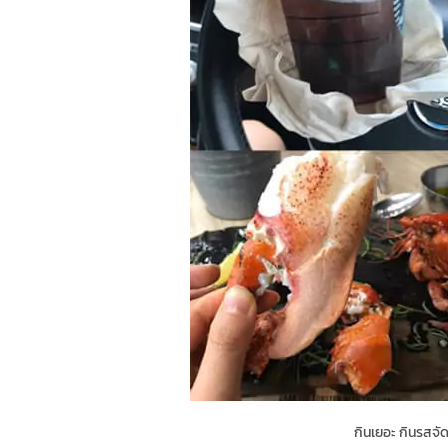
กินเยอะ กินรสจัด