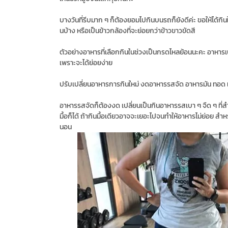
บางวันที่รีบมาก ๆ ก็ต้องยอมไปกินบนรถก็ยังดีค่ะ ขอให้ได้ก
นบ้าง หรือเป็นข้าวกล้องที่จะย่อยกว่าข้าวขาวขัดสี
ตัวอย่างอาหารที่เลือกกินในช่วงเป็นกรดไหลย้อนนะคะ อาหารเบา
เพราะจะได้ย่อยง่าย
ปรับเปลี่ยนอาหารการกินใหม่ งดอาหารรสจัด อาหารมัน ทอด แ
อาหารรสจัดก็ต้องงด เปลี่ยนเป็นกินอาหารรสเบา ๆ จืด ๆ ที่สำ
มื้อก็ได้ ถ้ากินมื้อเดียวอาจจะเยอะไปจนทำให้อาหารไม่ย่อย สำ
นอน