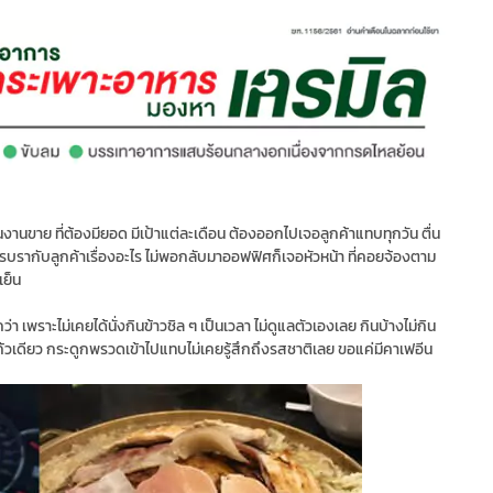
นงานขาย ที่ต้องมียอด มีเป้าแต่ละเดือน ต้องออกไปเจอลูกค้าแทบทุกวัน ตื่น
้ รบรากับลูกค้าเรื่องอะไร ไม่พอกลับมาออฟฟิศก็เจอหัวหน้า ที่คอยจ้องตาม
เย็น
กว่า เพราะไม่เคยได้นั่งกินข้าวชิล ๆ เป็นเวลา ไม่ดูแลตัวเองเลย กินบ้างไม่กิน
้วเดียว กระดูกพรวดเข้าไปแทบไม่เคยรู้สึกถึงรสชาติเลย ขอแค่มีคาเฟอีน