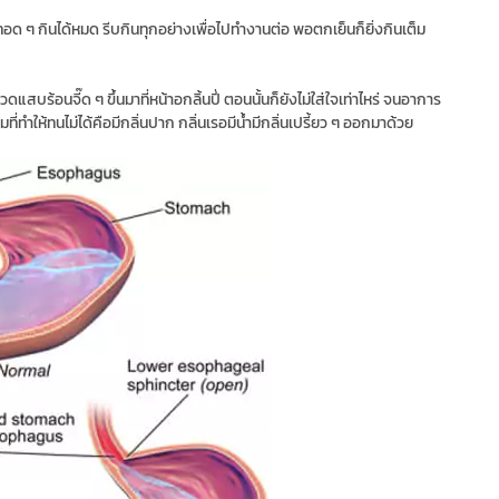
อด ๆ กินได้หมด รีบกินทุกอย่างเพื่อไปทำงานต่อ พอตกเย็นก็ยิ่งกินเต็ม
วดแสบร้อนจี๊ด ๆ ขึ้นมาที่หน้าอกลิ้นปี่ ตอนนั้นก็ยังไม่ใส่ใจเท่าไหร่ จนอาการ
ถมที่ทำให้ทนไม่ได้คือมีกลิ่นปาก กลิ่นเรอมีน้ำมีกลิ่นเปรี้ยว ๆ ออกมาด้วย