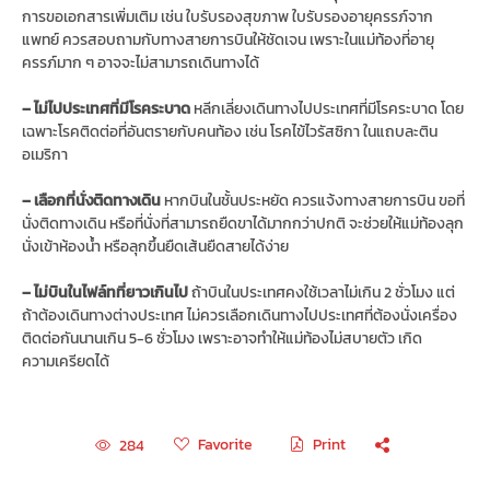
การขอเอกสารเพิ่มเติม เช่น ใบรับรองสุขภาพ ใบรับรองอายุครรภ์จาก
แพทย์ ควรสอบถามกับทางสายการบินให้ชัดเจน เพราะในแม่ท้องที่อายุ
ครรภ์มาก ๆ อาจจะไม่สามารถเดินทางได้
– ไม่ไปประเทศที่มีโรคระบาด
หลีกเลี่ยงเดินทางไปประเทศที่มีโรคระบาด โดย
เฉพาะโรคติดต่อที่อันตรายกับคนท้อง เช่น โรคไข้ไวรัสซิกา ในแถบละติน
อเมริกา
– เลือกที่นั่งติดทางเดิน
หากบินในชั้นประหยัด ควรแจ้งทางสายการบิน ขอที่
นั่งติดทางเดิน หรือที่นั่งที่สามารถยืดขาได้มากกว่าปกติ จะช่วยให้แม่ท้องลุก
นั่งเข้าห้องน้ำ หรือลุกขึ้นยืดเส้นยืดสายได้ง่าย
– ไม่บินในไฟล์ทที่ยาวเกินไป
ถ้าบินในประเทศคงใช้เวลาไม่เกิน 2 ชั่วโมง แต่
ถ้าต้องเดินทางต่างประเทศ ไม่ควรเลือกเดินทางไปประเทศที่ต้องนั่งเครื่อง
ติดต่อกันนานเกิน 5-6 ชั่วโมง เพราะอาจทำให้แม่ท้องไม่สบายตัว เกิด
ความเครียดได้
Favorite
Print
284