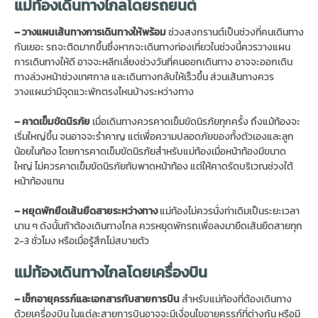
แม่ท้องเดินทางไกลโดยรถยนต์
– วางแผนเส้นทางการเดินทางให้พร้อม
ช่วงสงกรานต์เป็นช่วงที่คนเดินทาง
กันเยอะ รถจะติดมากขึ้นซึ่งหากจะเดินทางท่องเที่ยวในช่วงนี้ควรวางแผน
การเดินทางให้ดี อาจจะหลีกเลี่ยงช่วงวันที่คนออกเดินทาง อาจจะออกเดิน
ทางล่วงหน้าช่วงเทศกาล และเดินทางกลับให้เร็วขึ้น ส่วนเส้นทางควร
วางแผนว่ามีจุดแวะพักตรงไหนบ้างระหว่างทาง
– คาดเข็มขัดนิรภัย
เมื่อเดินทางควรคาดเข็มขัดนิรภัยทุกครั้ง ถึงแม้ท้องจะ
เริ่มใหญ่ขึ้น จนอาจจะรำคาญ แต่เพื่อความปลอดภัยของทั้งตัวเองและลูก
น้อยในท้อง โดยการคาดเข็มขัดนิรภัยสำหรับแม่ท้องเมื่อหน้าท้องมีขนาด
ใหญ่ ไม่ควรคาดเข็มขัดนิรภัยทับพาดหน้าท้อง แต่ให้คาดรัดบริเวณช่วงใต้
หน้าท้องแทน
– หยุดพักยืดเส้นยืดสายระหว่างทาง
แม่ท้องไม่ควรนั่งท่าเดิมเป็นระยะเวลา
นาน ๆ ดังนั้นถ้าต้องเดินทางไกล ควรหยุดพักรถเพื่อลงมายืดเส้นยืดสายทุก
2-3 ชั่วโมง หรือเมื่อรู้สึกไม่สบายตัว
แม่ท้องเดินทางไกลโดยเครื่องบิน
– เช็กอายุครรภ์และเอกสารกับสายการบิน
สำหรับแม่ท้องที่ต้องเดินทาง
ด้วยเครื่องบิน ในแต่ละสายการบินอาจจะมีเงื่อนไขอายุครรภ์ที่ต่างกัน หรือมี