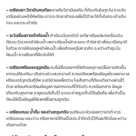
– เตรียมยา วิตามินคนท้อง
ยาหรือวิตามินเสริม ที่ต้องกินในทุกวัน ควรจัด
เตรียมล่วงหน้าให้พร้อม อาจจะจัดยาสำรองเผื่อไว้ด้วย ใส่ทั้งในกระเป๋าเดิน
ทาง และกระเป๋าถือ
– ระวังเรื่องการเข้าห้องน้ำ
ถ้าต้องนั่งรถทัวร์ รถไฟ หรือแม้แต่เครื่องบิน
ต้องระวังเวลาเข้าห้องน้ำ เพราะห้องน้ำมักจะแคบ ถ้ามีสามี เพื่อน หรือญาติ
ไปด้วย ควรให้รออยู่หน้าห้องน้ำ เผื่อเกิดเหตุไม่คาดคิด ระหว่างทำธุระใน
ห้องน้ำ ควรยึดหาที่ยึดจับให้ดี
– เตรียมพร้อมเหตุฉุกเฉิน
คงไม่มีใครอยากให้เกิดเหตุการณ์ไม่คาดคิดขึ้น
หากแม่ท้องต้อง เดินทางช่วงสงกรานต์ ควรเตรียมพร้อมข้อมูลโรงพยาบาล
หรือเบอร์ฉุกเฉินกู้ชีพ เบอร์ช่วยเหลือด่วน ในเส้นทางที่ต้องเดินทางผ่านไว้
ด้วย พร้อมกับเตรียมข้อมูลการฝากครรภ์ไว้กับตัว ควรมีเอกสาร ข้อมูล
เกี่ยวกับสุขภาพ อายุครรภ์เก็บไว้ อาจจะถ่ายรูปเก็บไว้ในมือถือ เผื่อจำเป็น
ต้องใช้เป็นข้อมูลให้แพทย์ในยามฉุกเฉิน
– เตรียมขนม น้ำดื่ม ของว่างกรุบกริบ
แม่ท้องจะหิวบ่อยกว่าปกติ ควร
เตรียมขนม ของว่าง หรืออาหารที่กินเป็นประจำติดตัวไว้กินแก้หิวในระหว่าง
เดินทางด้วย