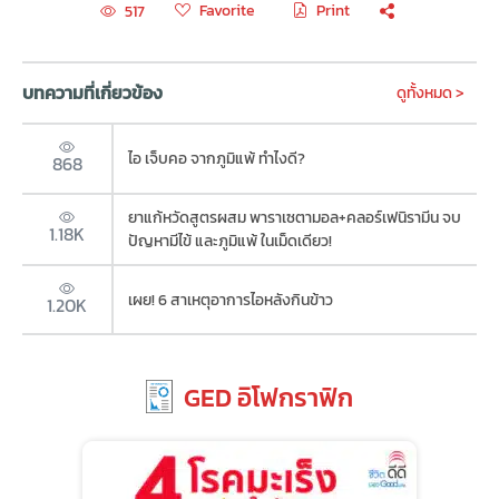
Favorite
Print
517
บทความที่เกี่ยวข้อง
ดูทั้งหมด >
ไอ เจ็บคอ จากภูมิแพ้ ทำไงดี?
868
ยาแก้หวัดสูตรผสม พาราเซตามอล+คลอร์เฟนิรามีน จบ
1.18K
ปัญหามีไข้ และภูมิแพ้ ในเม็ดเดียว!
เผย! 6 สาเหตุอาการไอหลังกินข้าว
1.20K
GED อิโฟกราฟิก