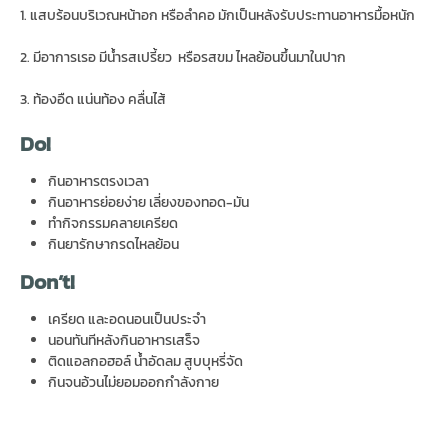
1. แสบร้อนบริเวณหน้าอก หรือลำคอ มักเป็นหลังรับประทานอาหารมื้อหนัก
2. มีอาการเรอ มีน้ำรสเปรี้ยว หรือรสขม ไหลย้อนขึ้นมาในปาก
3. ท้องอืด แน่นท้อง คลื่นไส้
Do!
กินอาหารตรงเวลา
กินอาหารย่อยง่าย เลี่ยงของทอด-มัน
ทำกิจกรรมคลายเครียด
กินยารักษากรดไหลย้อน
Don’t!
เครียด และอดนอนเป็นประจำ
นอนทันทีหลังกินอาหารเสร็จ
ติดแอลกอฮอล์ น้ำอัดลม สูบบุหรี่จัด
กินจนอ้วนไม่ยอมออกกำลังกาย