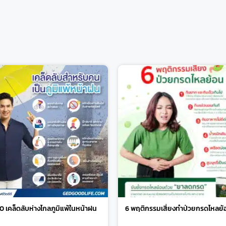
10 เคล็ดลับห่างไกลภูมิแพ้ในหน้าฝน
6 พฤติกรรมเสี่ยงทำป่วยกรดไหลย้