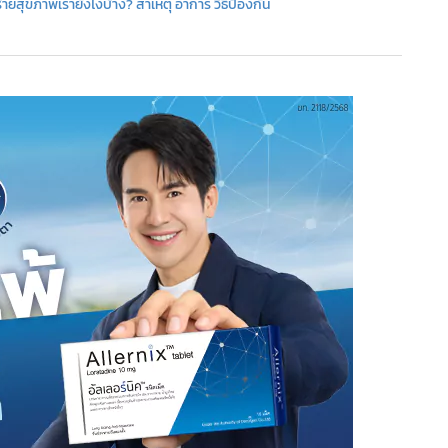
ร้ายสุขภาพเรายังไงบ้าง? สาเหตุ อาการ วิธีป้องกัน