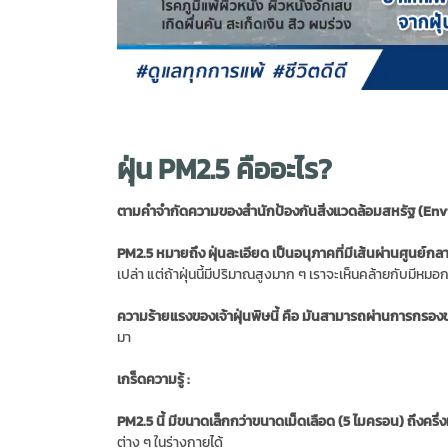
ฝุ่น PM2.5 คืออะไร?
ตามคําจํากัดความของสํานักป้องกันสิ่งแวดล้อมสหรัฐ (E
PM2.5 หมายถึง ฝุ่นละเอียด เป็นอนุภาคที่มีเส้นผ่านศูนย์กล
เปล่า แต่ถ้าฝุ่นนี้มีปริมาณสูงมาก ๆ เราจะเห็นคล้ายกับมีหมอ
ความร้ายแรงของเจ้าฝุ่นพิษนี้ คือ มันสามารถผ่านการกรองข
มา
เกร็ดความรู้ :
PM2.5 นี้ มีขนาดเล็กกว่าขนาดเม็ดเลือด (5 ไมครอน) ถึงครึ่งห
ต่าง ๆ ในร่างกายได้