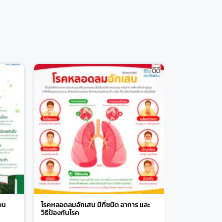
อน
โรคหลอดลมอักเสบ มีกี่ชนิด อาการ และ
วิธีป้องกันโรค