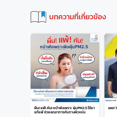
บทความที่เกี่ยวข้อง
ผื่น! แพ้! คัน! หน้าพังเพราะ ฝุ่นPM2.5 ใช้ยา
เผย! 
แก้แพ้ ช่วยลดอาการคันทางผิวหนัง