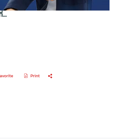
ี่…
avorite
Print