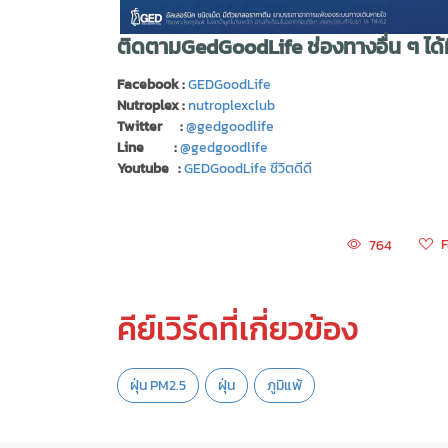
ติดตามGedGoodLife ช่องทางอื่น ๆ ได้ท
Facebook :
GEDGoodLife
Nutroplex :
nutroplexclub
Twitter :
@gedgoodlife
Line :
@gedgoodlife
Youtube :
GEDGoodLife ชีวิตดีดี
F
764
คีย์เวิร์ดที่เกี่ยวข้อง
ฝุ่น PM2.5
ฝุ่น
ภูมิแพ้