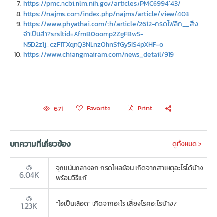
https://pmc.ncbi.nlm.nih.gov/articles/PMC6994143/
https://najms.com/index.php/najms/article/view/403
https://www.phyathai.com/th/article/2612-กรดโฟลิก__สิ่ง
จำเป็นสำ?srsltid=AfmBOoomp2ZgFBwS-
N5D2z1j_czF1TXqnQ3NLnzOhnSfGy5IS4pXHF-o
https://www.chiangmairam.com/news_detail/919
Favorite
Print
671
บทความที่เกี่ยวข้อง
ดูทั้งหมด >
จุกแน่นกลางอก กรดไหลย้อน เกิดจากสาเหตุอะไรได้บ้าง
6.04K
พร้อมวิธีแก้
“ไอเป็นเลือด” เกิดจากอะไร เสี่ยงโรคอะไรบ้าง?
1.23K