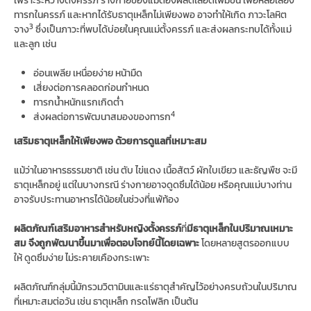
ทารกในครรภ์ และหากได้รับธาตุเหล็กไม่เพียงพอ อาจทำให้เกิด ภาวะโลหิต
3
จาง
ซึ่งเป็นภาวะที่พบได้บ่อยในคุณแม่ตั้งครรภ์ และส่งผลกระทบได้ทั้งแม่
และลูก เช่น
อ่อนเพลีย เหนื่อยง่าย หน้ามืด
เสี่ยงต่อการคลอดก่อนกำหนด
ทารกน้ำหนักแรกเกิดต่ำ
4
ส่งผลต่อการพัฒนาสมองของทารก
เสริมธาตุเหล็กให้เพียงพอ ด้วยการดูแลที่เหมาะสม
แม้ว่าในอาหารธรรมชาติ เช่น ตับ ไข่แดง เนื้อสัตว์ ผักใบเขียว และธัญพืช จะมี
ธาตุเหล็กอยู่ แต่ในบางกรณี ร่างกายอาจดูดซึมได้น้อย หรือคุณแม่บางท่าน
อาจรับประทานอาหารได้น้อยในช่วงที่แพ้ท้อง
ผลิตภัณฑ์เสริมอาหารสำหรับหญิงตั้งครรภ์
ที่
มีธาตุเหล็กในปริมาณเหมาะ
สม
จึงถูกพัฒนาขึ้นมาเพื่อตอบโจทย์นี้โดยเฉพาะ
โดยหลายสูตรออกแบบ
ให้ ดูดซึมง่าย ไม่ระคายเคืองกระเพาะ
ผลิตภัณฑ์กลุ่มนี้มักรวมวิตามินและแร่ธาตุสำคัญไว้อย่างครบถ้วนในปริมาณ
ที่เหมาะสมต่อวัน เช่น ธาตุเหล็ก กรดโฟลิก เป็นต้น