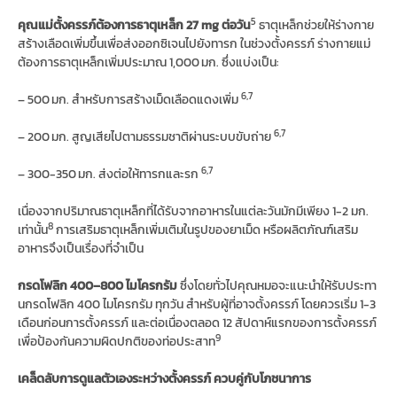
5
คุณแม่ตั้งครรภ์ต้องการธาตุเหล็ก 27
mg
ต่อวัน
ธาตุเหล็กช่วยให้ร่างกาย
สร้างเลือดเพิ่มขึ้นเพื่อส่งออกซิเจนไปยังทารก ในช่วงตั้งครรภ์ ร่างกายแม่
ต้องการธาตุเหล็กเพิ่มประมาณ 1,000 มก. ซึ่งแบ่งเป็น:
6
,7
– 500 มก. สำหรับการสร้างเม็ดเลือดแดงเพิ่ม
6
,7
– 200 มก. สูญเสียไปตามธรรมชาติผ่านระบบขับถ่าย
6
,7
– 300-350 มก. ส่งต่อให้ทารกและรก
เนื่องจากปริมาณธาตุเหล็กที่ได้รับจากอาหารในแต่ละวันมักมีเพียง 1-2 มก.
8
เท่านั้น
การเสริมธาตุเหล็กเพิ่มเติมในรูปของยาเม็ด หรือผลิตภัณฑ์เสริม
อาหารจึงเป็นเรื่องที่จำเป็น
กรดโฟลิก 400–800 ไมโครกรัม
ซึ่งโดยทั่วไปคุณหมอจะแนะนำให้รับประทา
นกรดโฟลิก 400 ไมโครกรัม ทุกวัน สำหรับผู้ที่อาจตั้งครรภ์ โดยควรเริ่ม 1-3
เดือนก่อนการตั้งครรภ์ และต่อเนื่องตลอด 12 สัปดาห์แรกของการตั้งครรภ์
9
เพื่อป้องกันความผิดปกติของท่อประสาท
เคล็ดลับการดูแลตัวเองระหว่างตั้งครรภ์ ควบคู่กับโภชนาการ