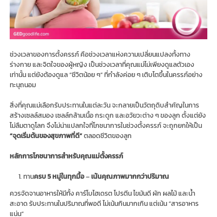
ช่วงเวลาของการตั้งครรภ์ คือช่วงเวลาแห่งความเปลี่ยนแปลงทั้งทาง
ร่างกาย และจิตใจของผู้หญิง เป็นช่วงเวลาที่คุณแม่ไม่เพียงดูแลตัวเอง
เท่านั้น แต่ยังต้องดูแล “ชีวิตน้อย ๆ” ที่กำลังค่อย ๆ เติบโตขึ้นในครรภ์อย่าง
ทะนุถนอม
สิ่งที่คุณแม่เลือกรับประทานในแต่ละวัน จะกลายเป็นวัตถุดิบสำคัญในการ
สร้างเซลล์สมอง เซลล์กล้ามเนื้อ กระดูก และอวัยวะต่าง ๆ ของลูก ตั้งแต่ยัง
ไม่ลืมตาดูโลก จึงไม่น่าแปลกใจที่โภชนาการในช่วงตั้งครรภ์ จะถูกยกให้เป็น
“จุดเริ่มต้นของสุขภาพที่ดี”
ตลอดชีวิตของลูก
หลักการโภชนาการสำหรับคุณแม่ตั้งครรภ์
ทาน
ครบ 5 หมู่ในทุกมื้อ
–
เน้นคุณภาพมากกว่าปริมาณ
ควรจัดจานอาหารให้มีทั้ง คาร์โบไฮเดรต โปรตีน ไขมันดี ผัก ผลไม้ และน้ำ
สะอาด รับประทานในปริมาณที่พอดี ไม่เน้นกินมากเกิน แต่เน้น “สารอาหาร
แน่น”