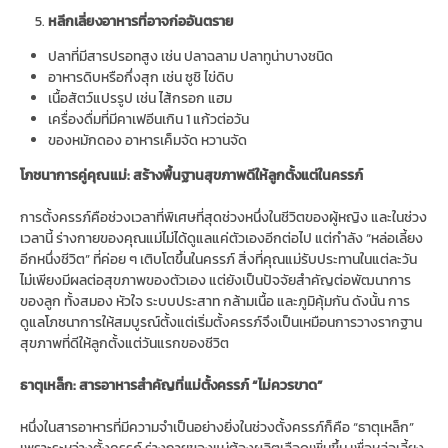
หลีกเลี่ยงอาหารที่อาจก่ออันตราย
ปลาที่มีสารปรอทสูง เช่น ปลาฉลาม ปลาทูน่าบางชนิด
อาหารดิบหรือกึ่งสุก เช่น ซูชิ ไข่ดิบ
เนื้อสัตว์แปรรูป เช่น ไส้กรอก แฮม
เครื่องดื่มที่มีคาเฟอีนเกิน 1 แก้วต่อวัน
ของหมักดอง อาหารเค็มจัด หวานจัด
โภชนาการคู่คุณแม่: สร้างพื้นฐานสุขภาพดีให้ลูกตั้งแต่ในครรภ์
การตั้งครรภ์คือช่วงเวลาที่พิเศษที่สุดช่วงหนึ่งในชีวิตของผู้หญิง และในช่วง
เวลานี้ ร่างกายของคุณแม่ไม่ได้ดูแลแค่ตัวเองอีกต่อไป แต่กำลัง “หล่อเลี้ยง
อีกหนึ่งชีวิต” ที่ค่อย ๆ เติบโตขึ้นในครรภ์ สิ่งที่คุณแม่รับประทานในแต่ละวัน
ไม่เพียงมีผลต่อสุขภาพของตัวเอง แต่ยังเป็นปัจจัยสำคัญต่อพัฒนาการ
ของลูก ทั้งสมอง หัวใจ ระบบประสาท กล้ามเนื้อ และภูมิคุ้มกัน ดังนั้น การ
ดูแลโภชนาการให้สมบูรณ์ตั้งแต่เริ่มตั้งครรภ์จึงเป็นเหมือนการวางรากฐาน
สุขภาพที่ดีให้ลูกตั้งแต่วันแรกของชีวิต
ธาตุเหล็ก: สารอาหารสำคัญที่แม่ตั้งครรภ์ “ไม่ควรขาด”
หนึ่งในสารอาหารที่มีความจำเป็นอย่างยิ่งในช่วงตั้งครรภ์ก็คือ “ธาตุเหล็ก”
เพราะระหว่างตั้งครรภ์ ร่างกายของแม่ต้องผลิตเลือดเพิ่มขึ้น เพื่อหล่อเลี้ยง