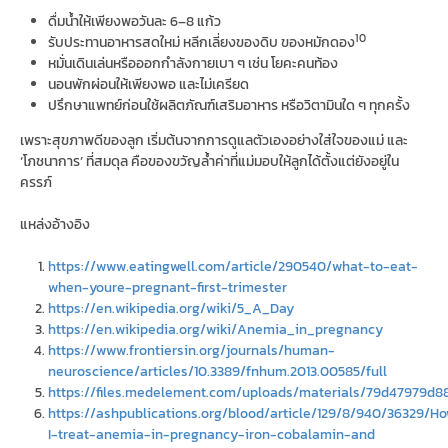
ดื่มน้ำให้เพียงพอวันละ 6–8 แก้ว
10
รับประทานอาหารสดใหม่ หลีกเลี่ยงของดิบ ของหมักดอง
หมั่นเดินเล่นหรือออกกำลังกายเบา ๆ เช่น โยคะคนท้อง
นอนพักผ่อนให้เพียงพอ และไม่เครียด
ปรึกษาแพทย์ก่อนใช้ผลิตภัณฑ์เสริมอาหาร หรือวิตามินใด ๆ ทุกครั้ง
เพราะสุขภาพดีของลูก เริ่มต้นจากการดูแลตัวเองอย่างใส่ใจของแม่ และ
‘โภชนาการ’ ที่สมดุล คือของขวัญล้ำค่าที่แม่มอบให้ลูกได้ตั้งแต่ยังอยู่ใน
ครรภ์
แหล่งอ้างอิง
https://www.eatingwell.com/article/290540/what-to-eat-
when-youre-pregnant-first-trimester
https://en.wikipedia.org/wiki/5_A_Day
https://en.wikipedia.org/wiki/Anemia_in_pregnancy
https://www.frontiersin.org/journals/human-
neuroscience/articles/10.3389/fnhum.2013.00585/full
https://files.medelement.com/uploads/materials/79d47979d
https://ashpublications.org/blood/article/129/8/940/36329/H
I-treat-anemia-in-pregnancy-iron-cobalamin-and