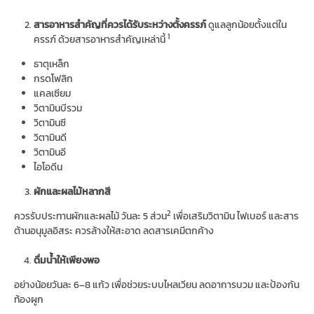
สารอาหารสำคัญที่ควรได้รับระหว่างตั้งครรภ์
ดูแลลูกน้อยตั้งแต่ใน
1
ครรภ์ ด้วยสารอาหารสำคัญเหล่านี้
ธาตุเหล็ก
กรดโฟลิก
แคลเซียม
วิตามินบีรวม
วิตามินซี
วิตามินดี
วิตามินอี
ไอโอดีน
ผักและผลไม้หลากสี
2
ควรรับประทานผักและผลไม้ วันละ 5 ส่วน
เพื่อเสริมวิตามิน ไฟเบอร์ และสาร
ต้านอนุมูลอิสระ ควรล้างให้สะอาด ลดสารเคมีตกค้าง
ดื่มน้ำให้เพียงพอ
อย่างน้อยวันละ 6–8 แก้ว เพื่อช่วยระบบไหลเวียน ลดอาการบวม และป้องกัน
ท้องผูก