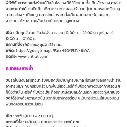
พิถีพิถันการตกแต่งร้านให้มีกลิ่นไอของ วิถีชีวิตแบบดั้งเดิม ข้าวของ ภาชนะ
จานชาม ทำให้หวนนึกถึงอดีต บรรยากาศของร้านอบอุ่นแบบครอบครัว เมนู
อาหารต่าง ๆ เป็นเมนูอาหารไทยโบราณดั้งเดิม ผสมผสานกับเมนูจาก
จ.ตราดแท้ ๆ เช่น หมูสับปลาเค็มตราด หมูชะมวง
เปิด :
เปิดทุกวัน ยกเว้นวัน อังคาร เวลา 12.00 น. – 23.00 น. ศุกร์, เสาร์
12.00 น. – 01.00 น.
สถานที่ตั้ง :
90 ซอยสุขุมวิท 33 กทม.
พิกัด :
https://goo.gl/maps/FaixH4GYFLTck8vYA
ติดต่อ :
www.sritrat.com
3. สายลม สายน้ำ
ขับรถไปนั่งชิลริมทุ่งนา รับลมสดชื่นย่านพุทธมณฑล ที่ร้านสายลมสายน้ำ ร้าน
อาหารเหมาะกับครอบครัว มีทั้งโซนห้องแอร์ถ้าไปช่วงกลางวันอากาศร้อน ๆ
ก็นั่งด้านใน หรือถ้าไปช่วงเย็น ก็ออกมานั่งรับลมด้านนอก มองวิวทุ่งนาเขียว
ขจี ได้รับพลังความสดชื่น บวกกับอาหารอร่อย ๆ เป็นทริปวันแม่แบบอบอุ่น
ฟินทั้งครอบครัวแน่นอน
เปิด :
ทุกวัน (11:00 – 23.00 น.)
สถานที่ตั้ง :
18/11 หมู่ 2 ถนนศาลาธรรมสพน์ กทม.