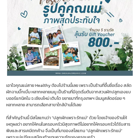
เอาใจคุณแม่สาย Healthy ต้องไปร้านนี้เลย เพราะเป็นร้านที่ขึ้นชื่อเรื่อง สลัด
ผักจานบิ๊กเบิ้ม หลากหลายเมนู เป็นร้านที่มีจุดเริ่มต้นจากสวนผักปลูกเองแบ
บออร์แกนิคใน จ.​เชียงใหม่ เติบโต ขยายมาที่กรุงเทพฯ มีเมนูสลัดอร่อย ๆ
หลากหลาย สามารถเลือกสาขาใกล้บ้านได้เลย
ที่สำคัญร้านนี้ มีสโลแกนว่า “ปลูกผักเพราะรักแม่” ด้วย โดยเจ้าของร้านให้
เหตุผลว่า อยากให้คนในครอบครัวมีสุขภาพดีไม่อยากให้ครอบครัวได้รับสาร
พิษและสารเคมีตกค้าง จึงเป็นที่มาของสโลแกน “ปลูกผักเพราะรักแม่”
เพราะแม่เปรียบเสมือนตัวแทนความรักของครอบครัว