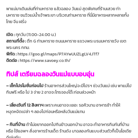
พาแม่มาเดินเล่นที่ท่ามหาราช แล้วฉลอง วันแม่ สุดพิเศษที่ร้านเสวย ท่า
มหาราช ชมวิวแม่น้ำเจ้าพระยา บริเวณท่ามหาราช ที่นี่มีอาหารหลากหลายทั้ง
ไทย จีน ฝรั่ง
เปิด :
ทุกวัน (11.00-24.00 น.)
สถานที่ตั้ง :
ตึก G ท่ามหาราช ถนนมหาราช แขวงพระบรมมหาราชวัง เขต
พระนคร กทม.
พิกัด :
https://goo.gl/maps/P7AYwUUZLgLV4JTf7
ติดต่อ :
https://www.savoey.co.th/
ทิปส์ เตรียมฉลองวันแม่แบบอบอุ่น
– เช็กโปรโมชั่นก่อนไป
ร้านอาหารส่วนใหญ่จะมีโปรฯ ช่วงวันแม่ เช่น พาแม่ไป
กินฟรี หรือ ไป 3 จ่าย 2 อาจจะโทรจองโต๊ะก่อนล่วงหน้า
– เลี่ยงวันที่ 12 สิงหาฯ
เพราะคนอาจจะเยอะ รอคิวนาน อาหารช้า ทำให้
หงุดหงิดเปล่า ๆ ลองไปก่อนหรือหลังวันแม่แทน
– กินที่บ้าน
ถ้าไม่อยากออกไปกินข้าวนอกบ้าน อาจจะทำอาหารกินกันที่บ้าน
หรือ ใช้แอพฯ สั่งอาหารร้านเด็ด ร้านดัง มาฉลองกันแบบส่วนตัวก็เป็นไอเดีย
ดีเช่นกัน