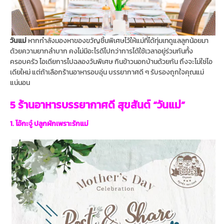
วันแม่
หากกำลังมองหาของขวัญชิ้นพิเศษไว้ให้แม่ที่ได้ทุ่มเทดูแลลูกน้อยมา
ด้วยความยากลำบาก คงไม่มีอะไรดีไปกว่าการได้ใช้เวลาอยู่ร่วมกันทั้ง
ครอบครัว ไอเดียการไปฉลองวันพิเศษ กินข้าวนอกบ้านด้วยกัน ถึงจะไม่ใช่ไอ
เดียใหม่ แต่ถ้าเลือกร้านอาหารอบอุ่น บรรยากาศดี ๆ รับรองถูกใจคุณแม่
แน่นอน
5 ร้านอาหารบรรยากาศดี สุขสันต์ “วันแม่”
1. โอ้กะจู๋ ปลูกผักเพราะรักแม่