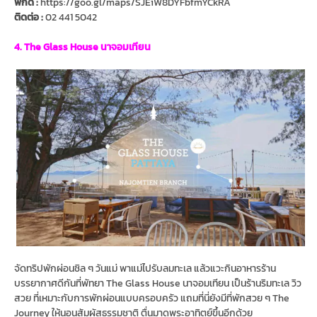
พิกัด :
https://goo.gl/maps/SJEiW8DYFbfmYCkRA
ติดต่อ :
02 441 5042
4. The Glass House นาจอมเทียน
จัดทริปพักผ่อนชิล ๆ วันแม่ พาแม่ไปรับลมทะเล แล้วแวะกินอาหารร้าน
บรรยากาศดีกันที่พัทยา The Glass House นาจอมเทียน เป็นร้านริมทะเล วิว
สวย ที่เหมาะกับการพักผ่อนแบบครอบครัว แถมที่นี่ยังมีที่พักสวย ๆ The
Journey ให้นอนสัมผัสธรรมชาติ ตื่นมาดูพระอาทิตย์ขึ้นอีกด้วย