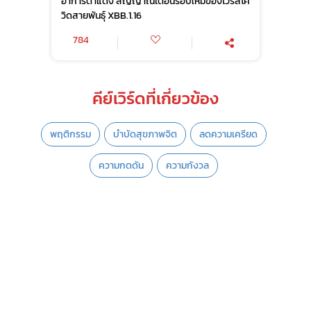
อาการตาแดง สัญญาณเตือนรอบใหม่ของไวรัสโค
วิดสายพันธุ์ XBB.1.16
784
คีย์เวิร์ดที่เกี่ยวข้อง
พฤติกรรม
บำบัดสุขภาพจิต
ลดความเครียด
ความกดดัน
ความกังวล