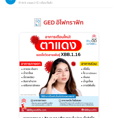
N/A views
|
1 ปี, 1 เดือน ที่แล้ว
GED อิโฟกราฟิก