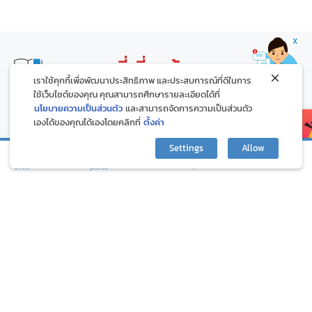
X
บทความที่เกี่ยวข้อง
เราใช้คุกกี้เพื่อพัฒนาประสิทธิภาพ และประสบการณ์ที่ดีในการ
ใช้เว็บไซต์ของคุณ คุณสามารถศึกษารายละเอียดได้ที่
นโยบายความเป็นส่วนตัว
และสามารถจัดการความเป็นส่วนตัว
เองได้ของคุณได้เองโดยคลิกที่
ตั้งค่า
Settings
Allow
กิจกรรมและโปรโมชั่น
ปรึกษาปัญหาสุขภาพ
บทความ
ภูมิแพ้คลับ
๙ วิธีระงับความโกรธ เพื่อความสุขกาย
ต้องเสพทุกกระแส ไม่พ
สุขใจ ตามคำสอนพระพุทธเจ้า
เสี่ยงเป็น FOMO
1.49K
595