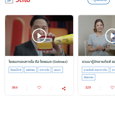
โซลเมทของการไอ คือ โซลแมค (Solmax)
ชวนมารู้จักยาแก้แพ้ 
โซลแม็กซ์
solmax
อาการไอ
เสมหะ
ยาแก้แพ้ ลอราทาดีน
ยา
Allernix
364
329