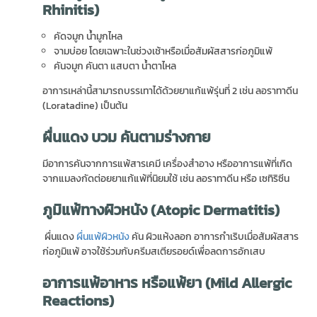
Rhinitis)
คัดจมูก น้ำมูกไหล
จามบ่อย โดยเฉพาะในช่วงเช้าหรือเมื่อสัมผัสสารก่อภูมิแพ้
คันจมูก คันตา แสบตา น้ำตาไหล
อาการเหล่านี้สามารถบรรเทาได้ด้วยยาแก้แพ้รุ่นที่ 2 เช่น ลอราทาดีน
(Loratadine) เป็นต้น
ผื่นแดง บวม คันตามร่างกาย
มีอาการคันจากการแพ้สารเคมี เครื่องสำอาง หรืออาการแพ้ที่เกิด
จากแมลงกัดต่อยยาแก้แพ้ที่นิยมใช้ เช่น ลอราทาดีน หรือ เซทิริซีน
ภูมิแพ้ทางผิวหนัง (
Atopic Dermatitis)
ผื่นแดง
ผื่นแพ้ผิวหนัง
คัน ผิวแห้งลอก อาการกำเริบเมื่อสัมผัสสาร
ก่อภูมิแพ้ อาจใช้ร่วมกับครีมสเตียรอยด์เพื่อลดการอักเสบ
อาการแพ้อาหาร หรือแพ้ยา (
Mild Allergic
Reactions)