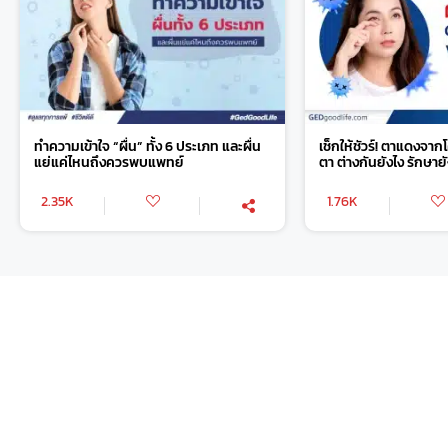
ทำความเข้าใจ “ผื่น” ทั้ง 6 ประเภท และผื่น
เช็กให้ชัวร์! ตาแดงจากโ
แย่แค่ไหนถึงควรพบแพทย์
ตา ต่างกันยังไง รักษายั
2.35K
1.76K