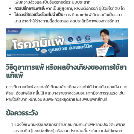
เพิ่มความง่วงและเป็นอันตรายต่อระบบประสาท
ควรปรึกษาแพทย์
:
หากเป็นผู้สูงอายุ หญิงตั้งครรภ์ ผู้ป่วยโรคตับ ไต
ไม่ควรใช้ต่อเนื่องโดยไม่จำเป็น
การ กินยาแก้แพ้ ติดต่อกันเป็นเวลา
นาน อาจทำให้ร่างกายดื้อต่อยาและลดประสิทธิภาพของการรักษา
วิธีดูอาการแพ้ หรือผลข้างเคียงของการใช้ยา
แก้แพ้
การ กินยาแก้แพ้ อาจก่อให้เกิดผลข้างเคียง อาจทำให้ปากแห้ง คอแห้ง ปวด
ศีรษะ อ่อนเพลีย คลื่นไส้ และบางรายอาจง่วงนอน หากมีอาการรุนแรง เช่น
หายใจลำบาก หน้าบวม ลมพิษ ควรหยุดยาและรีบพบแพทย์ทันที
ข้อควรระวัง
แจ้งให้แพทย์หรือเภสัชกรทราบก่อน กินยาแก้แพ้หากมีประวัติแพ้ยาล
อราทาดีน (Loratadine) หรือส่วนประกอบอื่น ๆ ในยา แจ้งให้แพทย์