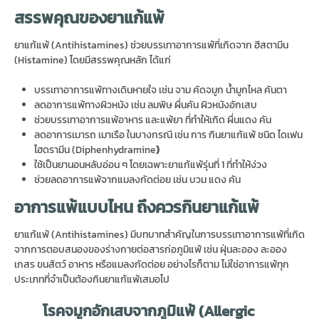
สรรพคุณของยาแก้แพ้
ยาแก้แพ้ (Antihistamines) ช่วยบรรเทาอาการแพ้ที่เกิดจาก ฮีสตามีน
(Histamine) โดยมีสรรพคุณหลัก ได้แก่
บรรเทาอาการแพ้ทางเดินหายใจ เช่น จาม คัดจมูก น้ำมูกไหล คันตา
ลดอาการแพ้ทางผิวหนัง เช่น ลมพิษ ผื่นคัน ผิวหนังอักเสบ
ช่วยบรรเทาอาการแพ้อาหาร และแพ้ยา ที่ทำให้เกิด ผื่นแดง คัน
ลดอาการเมารถ เมาเรือ ในบางกรณี เช่น การ กินยาแก้แพ้ ชนิด ไดเฟน
ไฮดรามีน (Diphenhydramine
)
ใช้เป็นยานอนหลับอ่อน ๆ โดยเฉพาะยาแก้แพ้รุ่นที่ 1 ที่ทำให้ง่วง
ช่วยลดอาการแพ้จากแมลงกัดต่อย เช่น บวม แดง คัน
อาการแพ้แบบไหน ถึงควรกินยาแก้แพ้
ยาแก้แพ้ (Antihistamines) มีบทบาทสำคัญในการบรรเทาอาการแพ้ที่เกิด
จากการตอบสนองของร่างกายต่อสารก่อภูมิแพ้ เช่น ฝุ่นละออง ละออง
เกสร ขนสัตว์ อาหาร หรือแมลงกัดต่อย อย่างไรก็ตาม ไม่ใช่อาการแพ้ทุก
ประเภทที่จำเป็นต้องกินยาแก้แพ้เสมอไป
โรคจมูกอักเสบจากภูมิแพ้ (
Allergic