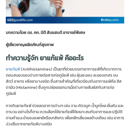
บทความโดย ดร. ภก. นิติ สันแสนดี อาจารย์พิเศษ
ผู้เชี่ยวชาญผลิตภัณฑ์สุขภาพ
ทำความรู้จัก ยาแก้แพ้ คืออะไร
ยาแก้แพ้
(Antihistamines) เป็นยาที่ช่วยบรรเทาอาการแพ้ที่เกิดจากการ
ตอบสนองของร่างกายต่อสารก่อภูมิแพ้ เช่น ฝุ่นละออง ละอองเกสร ขน
สัตว์ อาหาร หรือยาบางชนิด ซึ่งสารสำคัญที่เกี่ยวข้องกับอาการแพ้คือ ฮีส
ตามีน (Histamine) ซึ่งถูกปล่อยออกมาเมื่อร่างกายสัมผัสกับสารก่อ
ภูมิแพ้
การกินยาแก้แพ้ ช่วยลดอาการต่างๆ เช่น จาม คัดจมูก น้ำมูกไหล ผื่นคัน และ
ตาบวม อย่างไรก็ตาม ควรเลือกใช้ยาแก้แพ้ให้เหมาะสมกับอาการและปฏิบัติ
ตามคำแนะนำของแพทย์หรือเภสัชกร เพื่อหลีกเลี่ยงผลข้างเคียง เช่น อาการ
ง่วงซึมจากยาแก้แพ้บางชนิด