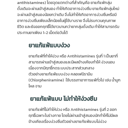
antihistamines) โดยจุดแตกต่างที่สำคัญคือ ยาแก้แพ้กลุ่ม
ดั้งเดิมจะผ่านเข้าสู่สมอง ทำให้เกิดอาการง่วงซึม ยาแก้แพ้กลุ่มใหม่
จะผ่านเข้าสู่สมองน้อยกว่าเดิม จึงไม่ทำให้เกิดอาการง่วงซึมหรือมี
อาการง่วงซึมเพียงเล็กน้อยในผู้ใช้บางราย จึงไม่รบกวนคุณภาพ
ชีวิต และยังออกฤทธิ์ได้ยาวนานกว่ายากลุ่มดั้งเดิม ทำให้สามารถรับ
ประทานยาเพียง 1-2 เม็ดต่อวันได้
ยาแก้แพ้แบบง่วง
ยาแก้แพ้ที่ทำให้ง่วง หรือ Antihistamines รุ่นที่ 1 เป็นยาที่
สามารถผ่านเข้าสู่สมองและมีผลข้างเคียงทำให้ ง่วงนอน
เนื่องจากมีฤทธิ์กดระบบประสาทส่วนกลาง
ตัวอย่างยาแก้แพ้แบบง่วง คลอเฟนิรามีน
(Chlorpheniramine) ใช้บรรเทาอาการแพ้ทั่วไป เช่น น้ำมูก
ไหล จาม
ยาแก้แพ้แบบ ไม่ทำให้ง่วงซึม
ยาแก้แพ้ที่ไม่ทำให้ง่วง หรือ Antihistamines รุ่นที่ 2 ออก
ฤทธิ์เฉพาะในร่างกาย โดยไม่ผ่านเข้าสู่สมองนักทำให้ไม่มีผล
ข้างเคียงเรื่องง่วงซึมตัวอย่างยาแก้แพ้แบบไม่ง่วง