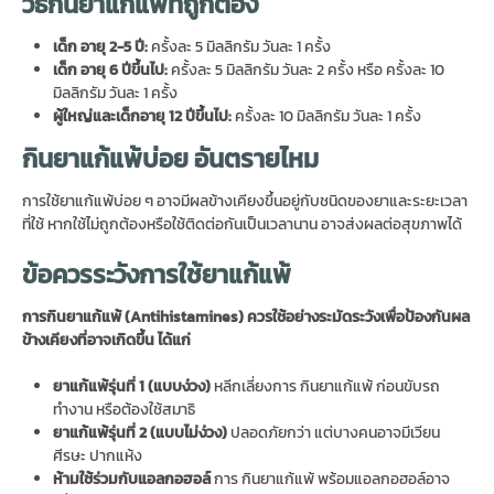
วิธีกินยาแก้แพ้ที่ถูกต้อง
เด็ก อายุ 2-5 ปี:
ครั้งละ 5 มิลลิกรัม วันละ 1 ครั้ง
เด็ก อายุ 6 ปีขึ้นไป:
ครั้งละ 5 มิลลิกรัม วันละ 2 ครั้ง หรือ ครั้งละ 10
มิลลิกรัม วันละ 1 ครั้ง
ผู้ใหญ่และเด็กอายุ 12 ปีขึ้นไป:
ครั้งละ 10 มิลลิกรัม วันละ 1 ครั้ง
กินยาแก้แพ้
บ่อย อันตรายไหม
การใช้ยาแก้แพ้บ่อย ๆ อาจมีผลข้างเคียงขึ้นอยู่กับชนิดของยาและระยะเวลา
ที่ใช้ หากใช้ไม่ถูกต้องหรือใช้ติดต่อกันเป็นเวลานาน อาจส่งผลต่อสุขภาพได้
ข้อควรระวังการใช้ยาแก้แพ้
การกินยาแก้แพ้ (
Antihistamines)
ควรใช้อย่างระมัดระวังเพื่อป้องกันผล
ข้างเคียงที่อาจเกิดขึ้น ได้แก่
ยาแก้แพ้รุ่นที่ 1 (แบบง่วง)
หลีกเลี่ยงการ กินยาแก้แพ้ ก่อนขับรถ
ทำงาน หรือต้องใช้สมาธิ
ยาแก้แพ้รุ่นที่ 2 (แบบไม่ง่วง)
ปลอดภัยกว่า แต่บางคนอาจมีเวียน
ศีรษะ ปากแห้ง
ห้ามใช้ร่วมกับแอลกอฮอล์
การ กินยาแก้แพ้ พร้อมแอลกอฮอล์อาจ