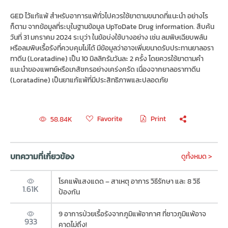
GED ไว้แก้แพ้ สำหรับอาการแพ้ทั่วไปควรใช้ยาตามขนาดที่แนะนำ อย่างไร
ก็ตาม จากข้อมูลที่ระบุในฐานข้อมูล UpToDate Drug information. สืบค้น
วันที่ 31 มกราคม 2024 ระบุว่า ในข้อบ่งใช้บางอย่าง เช่น ลมพิษเฉียบพลัน
หรือลมพิษเรื้อรังที่ควบคุมไม่ได้ มีข้อมูลว่าอาจเพิ่มขนาดรับประทานยาลอรา
ทาดีน (Loratadine) เป็น 10 มิลลิกรัมวันละ 2 ครั้ง โดยควรใช้ยาตามคำ
แนะนำของแพทย์หรือเภสัชกรอย่างเคร่งครัด เนื่องจากยาลอราทาดีน
(Loratadine) เป็นยาแก้แพ้ที่มีประสิทธิภาพและปลอดภัย
Favorite
Print
58.84K
บทความที่เกี่ยวข้อง
ดูทั้งหมด >
โรคแพ้แสงแดด – สาเหตุ อาการ วิธีรักษา และ 8 วิธี
1.61K
ป้องกัน
9 อาการป่วยเรื้อรังจากภูมิแพ้อากาศ ที่ชาวภูมิแพ้อาจ
933
คาดไม่ถึง!