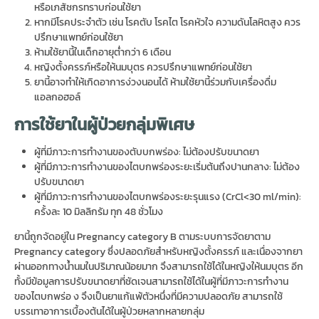
หรือเภสัชกรทราบก่อนใช้ยา
หากมีโรคประจำตัว เช่น โรคตับ โรคไต โรคหัวใจ ความดันโลหิตสูง ควร
ปรึกษาแพทย์ก่อนใช้ยา
ห้ามใช้ยานี้ในเด็กอายุต่ำกว่า 6 เดือน
หญิงตั้งครรภ์หรือให้นมบุตร ควรปรึกษาแพทย์ก่อนใช้ยา
ยานี้อาจทำให้เกิดอาการง่วงนอนได้ ห้ามใช้ยานี้ร่วมกับเครื่องดื่ม
แอลกอฮอล์
การใช้ยาในผู้ป่วยกลุ่มพิเศษ
ผู้ที่มีภาวะการทำงานของตับบกพร่อง: ไม่ต้องปรับขนาดยา
ผู้ที่มีภาวะการทำงานของไตบกพร่องระยะเริ่มต้นถึงปานกลาง: ไม่ต้อง
ปรับขนาดยา
ผู้ที่มีภาวะการทำงานของไตบกพร่องระยะรุนแรง (CrCl<30 ml/min):
ครั้งละ 10 มิลลิกรัม ทุก 48 ชั่วโมง
ยานี้ถูกจัดอยู่ใน Pregnancy category B ตามระบบการจัดยาตาม
Pregnancy category ซึ่งปลอดภัยสำหรับหญิงตั้งครรภ์ และเนื่องจากยา
ผ่านออกทางน้ำนมในปริมาณน้อยมาก จึงสามารถใช้ได้ในหญิงให้นมบุตร อีก
ทั้งมีข้อมูลการปรับขนาดยาที่ชัดเจนสามารถใช้ได้ในผู้ที่มีภาวะการทำงาน
ของไตบกพร่อ ง จึงเป็นยาแก้แพ้ตัวหนึ่งที่มีความปลอดภัย สามารถใช้
บรรเทาอาการเบื้องต้นได้ในผู้ป่วยหลากหลายกลุ่ม