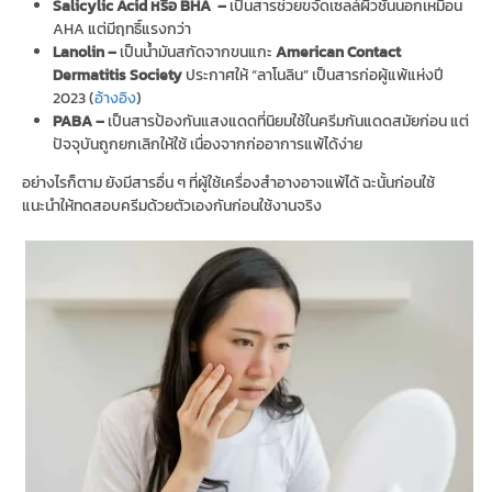
Salicylic Acid หรือ BHA –
เป็นสารช่วยขจัดเซลล์ผิวชั้นนอกเหมือน
AHA แต่มีฤทธิ์แรงกว่า
Lanolin –
เป็นน้ำมันสกัดจากขนแกะ
American Contact
Dermatitis Society
ประกาศให้ “ลาโนลิน” เป็นสารก่อผู้แพ้แห่งปี
2023 (
อ้างอิง
)
PABA –
เป็นสารป้องกันแสงแดดที่นิยมใช้ในครีมกันแดดสมัยก่อน แต่
ปัจจุบันถูกยกเลิกให้ใช้ เนื่องจากก่ออาการแพ้ได้ง่าย
อย่างไรก็ตาม ยังมีสารอื่น ๆ ที่ผู้ใช้เครื่องสำอางอาจแพ้ได้ ฉะนั้นก่อนใช้
แนะนำให้ทดสอบครีมด้วยตัวเองกันก่อนใช้งานจริง