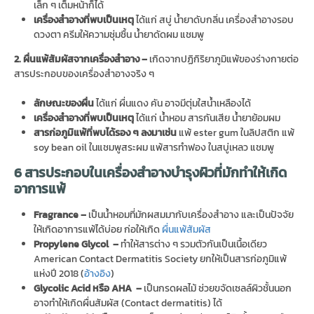
เล็ก ๆ เต็มหน้าก็ได้
เครื่องสำอางที่พบเป็นเหตุ
ได้แก่ สบู่ น้ำยาดับกลิ่น เครื่องสำอางรอบ
ดวงตา ครีมให้ความชุ่มชื้น น้ำยาดัดผม แชมพู
2. ผื่นแพ้สัมผัสจากเครื่องสำอาง –
เกิดจากปฏิกิริยาภูมิแพ้ของร่างกายต่อ
สารประกอบของเครื่องสำอางจริง ๆ
ลักษณะของผื่น
ได้แก่ ผื่นแดง คัน อาจมีตุ่มใสน้ำเหลืองได้
เครื่องสำอางที่พบเป็นเหตุ
ได้แก่ น้ำหอม สารกันเสีย น้ำยาย้อมผม
สารก่อภูมิแพ้ที่พบได้รอง ๆ ลงมาเช่น
แพ้ ester gum ในลิปสติก แพ้
soy bean oil ในแชมพูสระผม แพ้สารทำฟอง ในสบู่เหลว แชมพู
6 สารประกอบในเครื่องสำอางบำรุงผิวที่มักทำให้เกิด
อาการแพ้
Fragrance –
เป็นน้ำหอมที่มักผสมมากับเครื่องสำอาง และเป็นปัจจัย
ให้เกิดอาการแพ้ได้บ่อย ก่อให้เกิด
ผื่นแพ้สัมผัส
Propylene Glycol –
ทำให้สารต่าง ๆ รวมตัวกันเป็นเนื้อเดียว
American Contact Dermatitis Society ยกให้เป็นสารก่อภูมิแพ้
แห่งปี 2018 (
อ้างอิง
)
Glycolic Acid หรือ AHA –
เป็นกรดผลไม้ ช่วยขจัดเซลล์ผิวชั้นนอก
อาจทำให้เกิดผื่นสัมผัส (Contact dermatitis) ได้