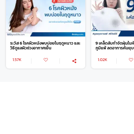
ระวัง! 6 โรคผิวหนังพบบ่อยในฤดูหนาว และ
9 เคล็ดลับกำจัดฝุ่นใน
วิธีดูแลผิวช่วงอากาศเย็น
ภูมิแพ้ ลดอาการคันยุ
1.57K
1.02K