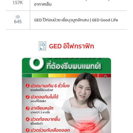
1.57K
อากาศเย็น
GED ไว้ก่อนป่วย เยื่อบุจมูกอักเสบ | GED Good Life
645
GED อิโฟกราฟิก