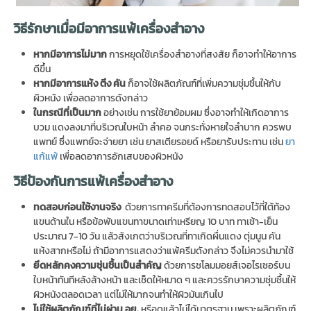
วิธีรักษาเมื่อมีอาการแพ้เครื่องสำอาง
หากมีอาการไม่มาก
การหยุดใช้เครื่องสำอางที่สงสัย ก็อาจทำให้อาการ
ดีขึ้น
หากมีอาการแห้ง ตึง คัน
ก็อาจใช้ผลิตภัณฑ์ที่เพิ่มความชุ่มชื้นให้กับ
ผิวหนัง เพื่อลดอาการดังกล่าว
ในกรณีที่เป็นมาก
อย่างเช่น การใช้ยาย้อมผม ซึ่งอาจทำให้เกิดอาการ
บวม แดงลงมาที่บริเวณใบหน้า ลำคอ จนกระทั่งหายใจลำบาก ควรพบ
แพทย์ ซึ่งแพทย์จะจ่ายยา เช่น ยาสเตียรอยด์ หรือยารับประทาน เช่น
ยา
แก้แพ้
เพื่อลดอาการอักเสบของผิวหนัง
วิธีป้องกันการแพ้เครื่องสำอาง
ทดสอบก่อนใช้งานจริง
ด้วยการทาครีมที่ต้องการทดสอบไว้ที่ใต้ท้อง
แขนด้านใน หรือข้อพับแขนทาขนาดเท่าเหรียญ 10 บาท ทาเช้า-เย็น
ประมาณ 7-10 วัน แล้วสังเกตว่าบริเวณที่ทาเกิดผื่นแดง ตุ่มนูน คัน
แห้งสากหรือไม่ ถ้ามีอาการแสดงว่าแพ้ครีมดังกล่าว จึงไม่ควรนำมาใช้
ยึดหลักคงความชุ่นชื้นเป็นสำคัญ
ด้วยการชโลมมอยส์เจอไรเซอร์บน
ใบหน้าทันทีหลังล้างหน้า และเช็ดให้หมาด ๆ และควรรักษาความชุ่มชื้นให้
ผิวหนังตลอดเวลา แต่ไม่ให้มากจนทำให้ผิวมันเกินไป
ไม่ใช้ผลิตภัณฑ์ที่ไม่ผ่าน อย.
หรือดูแล้วไม่ได้มาตรฐาน เพราะผลิตภัณฑ์