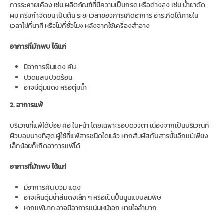
การระคายเคือง เช่น ผลิตภัณฑ์ที่มีความเป็นกรด หรือด่างสูง เช่น น้ำยาดัด
ผม ครีมกำจัดขน เป็นต้น ระยะเวลาของการเกิดอาการ อารเกิดได้ภายใน
เวลาไม่กี่นาที หรือไม่กี่ชั่วโมง หลังจากใช้เครื่องสำอาง
อาการที่มักพบ ได้แก่
มีอาการผื่นแดง คัน
ปวดแสบปวดร้อน
อาจมีตุ่มแดง หรือตุ่มน้ำ
2. อาการแพ้
บริเวณที่แพ้ได้บ่อย คือ ใบหน้า โดยเฉพาะรอบดวงตา เนื่องจากเป็นบริเวณที่
ผิวบอบบางที่สุด ผู้ใช้ที่แพ้สารชนิดใดแล้ว หากสัมผัสกับสารนั้นอีกแม้เพียง
เล็กน้อยก็เกิดอาการแพ้ได้
อาการที่มักพบ ได้แก่
มีอาการคัน บวม แดง
อาจเห็นตุ่มน้ำสีแดงเล็ก ๆ หรือเป็นปื้นนูนแบบลมพิษ
หากแพ้มาก อาจมีอาการแน่นหน้าอก หายใจลำบาก