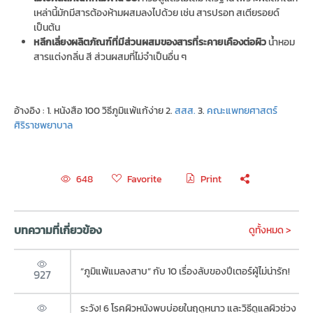
เหล่านี้มักมีสารต้องห้ามผสมลงไปด้วย เช่น สารปรอท สเตียรอยด์
เป็นต้น
หลีกเลี่ยงผลิตภัณฑ์ที่มีส่วนผสมของสารที่ระคายเคืองต่อผิว
น้ำหอม
สารแต่งกลิ่น สี ส่วนผสมที่ไม่จำเป็นอื่น ๆ
อ้างอิง : 1. หนังสือ 100 วิธีภูมิแพ้แก้ง่าย 2.
สสส.
3.
คณะแพทยศาสตร์
ศิริราชพยาบาล
Favorite
Print
648
บทความที่เกี่ยวข้อง
ดูทั้งหมด >
“ภูมิแพ้แมลงสาบ” กับ 10 เรื่องลับของปีเตอร์ผู้ไม่น่ารัก!
927
ระวัง! 6 โรคผิวหนังพบบ่อยในฤดูหนาว และวิธีดูแลผิวช่วง