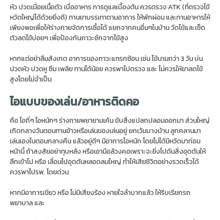
หัว ปวดเมื่อยเนื้อตัว เบื่ออาหาร การดูแลเบื้องต้น ควรตรวจ ATK (ที่ตรวจไข้
หวัดใหญ่ได้ด้วยยิ่งดี) ทานยาบรรเทาตามอาการ ให้พักผ่อน และทานอาหารให้
เพียงพอเพื่อให้ร่างกายจัดการเชื้อได้ แยกจากคนอื่นๆในบ้าน วัดไข้และเช็ด
ตัวลดไข้บ่อยๆ เพื่อป้องกันภาวะชักจากไข้สูง
หากแต่อย่าลืมสังเกต อาการของภาวะแทรกซ้อน เช่น ไข้นานกว่า 3 วัน บ่น
ปวดหัว ปวดหู ซึม เพลีย ทานได้น้อย ควรพาไปตรวจ และ ไม่ควรให้ยาลดไข้
สูงโดยไม่จำเป็น
ไอแบบของเล่น/อาหารติดคอ
คือ ไอถี่ๆ ไอหนักๆ ร่างกายพยายามเค้น ขับสิ่งแปลกปลอมออกมา ส่วนใหญ่
เกิดกลางวันตอนทานข้าวหรือเล่นของเล่นอยู่ ยกเว้นบางบ้าน ลูกคลานมา
เล่นเองในตอนกลางคืน แล้วอยู่ดีๆ มีอาการไอหนัก โดยไม่ได้มีหวัดมาก่อน
หน้านี้ ถ้าสงสัยอย่าทุบหลัง หรือเอามือล้วงคอเพราะจะยิ่งไปดันสิ่งอุดตันให้
ลึกเข้าไป หรือ เลื่อนไปอุดตันหลอดลมใหญ่ ทำให้เสียชีวิตอย่างรวดเร็วได้
ควรพาไปรพ. โดยด่วน
หากมีอาการเขียว หรือ ไม่มีเสียงร้อง หายใจลำบากแล้ว ให้รีบเรียกรถ
พยาบาล และ