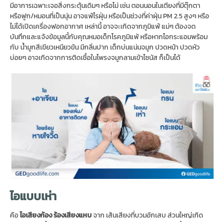
มีอาการเฉพาะเจอสิ่งกระตุ้นเดิมๆ หรือไม่ เช่น ตอนนอนในเตียงที่มีตุ๊กตา
หรือฟูก/หมอนที่เป็นนุ่น อาจแพ้ไรฝุ่น หรือเป็นช่วงที่ค่าฝุ่น PM 2.5 สูงๆ หรือ
ไม่ได้เปิดเครื่องฟอกอากาศ เหล่านี้ อาจจะเกิดจากภูมิแพ้ แม่ๆ ต้องจด
บันทึกและแจ้งข้อมูลนี้กับคุณหมอเด็กโรคภูมิแพ้ หรือหากไอกระแอมพร้อม
กับ น้ำมูกสีเขียวเหนียวข้น มีกลิ่นปาก เด็กบ่นแน่นจมูก ปวดหน้า ปวดหัว
บ่อยๆ อาจเกิดจากการติดเชื้อในโพรงจมูกลามเข้าไซนัส ก็เป็นได้
ไอแบบเห่า
คือ
ไอเสียงก้อง
ร้องเสียงแหบ
จาก เส้นเสียงที่บวมอักเสบ ส่วนใหญ่เกิด