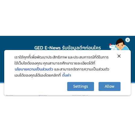
X
GED E-News รับข้อมูลดีๆก่อนใคร
เราใช้คุกกี้เพื่อพัฒนาประสิทธิภาพ และประสบการณ์ที่ดีในการ
สมัคร
ใช้เว็บไซต์ของคุณ คุณสามารถศึกษารายละเอียดได้ที่
นโยบายความเป็นส่วนตัว
และสามารถจัดการความเป็นส่วนตัว
เองได้ของคุณได้เองโดยคลิกที่
ตั้งค่า
ติดตาม GED ช่องทางโซเชียล
Settings
Allow
กิจกรรมและโปรโมชั่น
ปรึกษาปัญหาสุขภาพ
บทความ
ภูมิแพ้คลับ