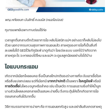
พญ.หทัยชนก บันสิทธิ์ คงมนัส (หมอโอปอล)
กุมารแพทย์เฉพาะทางต่อมไร้ท่อ
เวลาลูกตื่นกลางดึกด้วยอาการไอ หลับไม่สนิท แม่ๆ อย่างเราก็หลับไม่ลงไป
ด้วย นอกจากรบกวนสุขภาพการนอนแล้ว สาเหตุของการไอก็เป็นสิ่งที่
ละเลยไม่ได้ GEDไว้แก้ภูมิแพ้ มาดูกันว่า ไอแต่ละแบบ บอกใบ้ว่าเกิดจาก
สาเหตุอะไร จะหายเองได้ไหม และแม่ๆ จะดูแลลูกน้อยอย่างไรได้บ้าง
ไอแบบกระแอม
เกิดจากมีเมือกไหลลงคอ ซึ่งเป็นกลไกปกติของร่างกายที่จะจับเอาเชื้อโรค
หรือสิ่งแปลกปลอม แต่ที่เมือกมี
มากกว่าปกติ
เป็นเพราะ
โรคภูมิแพ้
หรือมี
การติดเชื้อ
ในโพรงจมูกหรือลำคอ เช่น เป็นหวัด การนอนราบยิ่งทำให้น้ำมูก
บางส่วนไหลลงคอกลายเป็นเสมหะง่ายขึ้น จึงกระตุ้นให้เด็กเกิดอาการไอ
ตอนกลางคืนได้มากขึ้น
วิธีการบรรเทาอาการง่ายๆ คือ การนอนยกหัวสูง และอย่าลืมสังเกตสาเหตุ