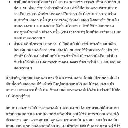
ถ้าเป็นเด็กที่อายุน้อยกว่า 1 ปี สามารถช่วยด้วยการจับเด็กนอนคว่ำบน
ท่อนแขน ศีรษะต่ำกว่าลำตัวเล็กน้อย แล้วใช้มือประคองบริเวณศีรษะ
วางไว้บนต้นขาเพื่อช่วยประคอง ใช้บริเวณสันมือตบบริเวณระหว่าง
สะบักด้านหลัง 5 ครั้ง (back blow) ถ้ายังไม่หลุด ให้พลิกตัวเด็กกลับ
มานอนหงาย ประคองศีรษะให้ต่ำเหมือนเดิม แล้วก็ใช้นิ้วมือกดตรง
กระดูกหน้าอกส่วนล่าง 5 ครั้ง (chest thrust) โดยทำจนกว่าสิ่งแปลก
ปลอมจะหลุดออกมา
สำหรับเด็กโตที่อายุมากกว่า 1 ปี ให้เด็กยืนโน้มตัวไปทางด้านหน้าเล็ก
น้อย ผู้ปกครองเข้าทางด้านหลัง ใช้แขนสอดใต้รักแร้สองข้างโอบตัว
เด็กไว้ มือข้างหนึ่งกำเป็นกำปั้นวางไว้ที่ใต้ลิ้นปี่ วางอีกมือไว้บนกำปั้น
ดันขึ้นเข้าใต้ลิ้นปี่ (Heimlich maneuver) ทำจนกว่าสิ่งแปลกปลอมจะ
หลุดออกมา
สิ่งสำคัญที่คุณแม่ คุณพ่อ ควรทำ คือ การป้องกัน โดยไม่เลือกของเล่นชิ้น
เล็กที่อุดตันหลอดลมได้ หรือชิ้นใหญ่แต่กัดแตกได้ และไม่วางของเล่นไว้
เกะกะบนเตียง รวมทั้งในที่ๆ เด็กหยิบเล่นเองกลางคืนได้ง่ายในช่วงที่ไม่มีพ่อ
แม่เฝ้าดูอยู่ด้วย
ลักษณะของการไอในเวลากลางคืน มีความหมายบ่งบอกสาเหตุได้มากมาย
กว่าที่ทุกคนคิด และหากสังเกตดีๆ ก็จะช่วยลูกให้ได้รับการวินิจฉัยรักษาได้
เร็วและตรงจุด เพราะคุณแม่ คุณพ่อ นอกจากเป็น ครู คนแรกแล้ว ยังเป็น
คุณหมอคนแรก ของลูกอีกด้วย มา GEDไว้แก้ภูมิแพ้ กับสาระความรู้ดี ดี ไว้