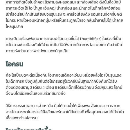
จากการติดเชื้อในลำคอแล้วลามลงหลอดลมและกล่องเสียง ดังนั้นจึงมักมี
อาการหวัด(ไข้ ไอ น้ำมูก เจ็บคอ) นำมาก่อน และมักเกิดในเด็กเล็กๆวัยก่อน
เข้าโรงเรียน ถ้าเส้นเสียงบวมรุนแรง จะหายใจเสียงดัง นอนกรนทั้งๆที่ปกติ
ไม่กรน หายใจหอบหน้าอกบุ๋ม หรือเห็นกระดูกซี่โครง กลืนน้ำลายไม่ได้ น้ำลาย
ไหลมุมปาก
การเปิดเครื่องฟอกอาการแบบปรับความชื้นได้ (humidifier) ในช่วงที่เป็น
หวัด อาจช่วยป้องกันได้บ้าง แต่ไม่ 100% หากมีอาการ ไอแบบเห่า ถือว่าเป็น
ภาวะเร่งด่วน ควรพาไปพบแพทย์ฉุกเฉิน
ไอกรน
คือ ไอเป็นชุดๆ ต่อเนื่องกัน ไอมากจนเด็กอาเจียน เหนื่อยหลังไอ เป็นรุนแรง
ในเด็กทารก ซึ่งภูมิคุ้มกันต่อไอกรนอยู่ในวัคซีนพื้นฐานภาคบังคับที่ได้รับ
ตั้งแต่ตอนอายุ 2 เดือน 4 เดือน 6 เดือน เด็กที่ได้รับวัคซีน จึงมีภูมิแล้ว โรคนี้
จึงพบได้น้อยลงในสังคมที่วัคซีนทั่วถึง
วิธีการบรรเทาอาการง่ายๆ คือ คือให้ทานน้ำให้เพียงพอ สังเกตอาการ หาก
สงสัย ควรพาไปตรวจวินิจฉัยและรักษาให้ทันท่วงที เพื่อคุณหมอจะได้ให้ยาฆ่า
เชื้อเฉพาะโรคไอกรน