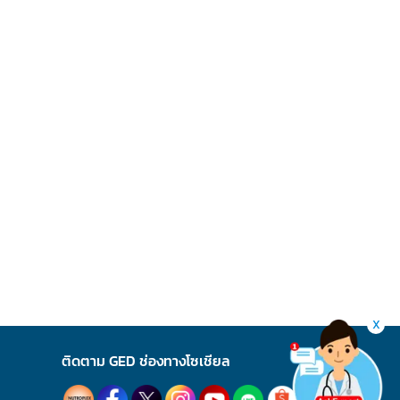
X
ติดตาม GED ช่องทางโซเชียล