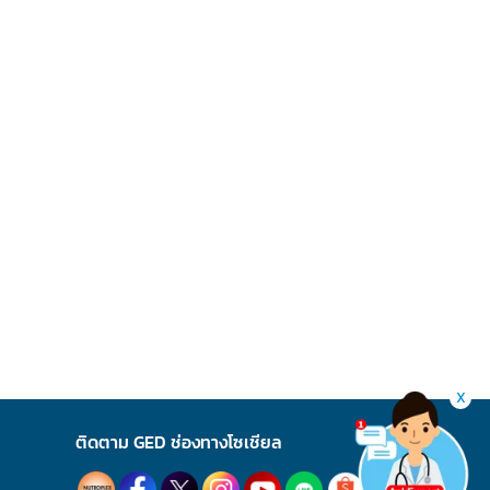
X
ติดตาม GED ช่องทางโซเชียล