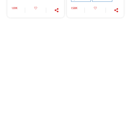
1.81K
1.58K