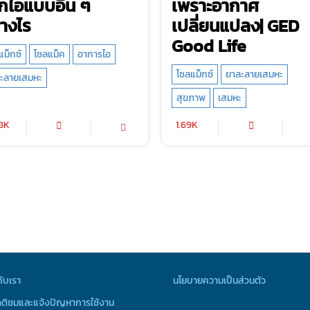
กไอแบบอื่น ๆ
เพราะอากาศ
่างไร
เปลี่ยนแปลง| GED
Good Life
แม็กซ์
โซลแม็ค
อาการไอ
โซลแม็กซ์
ยาละลายเสมหะ
ะลายเสมหะ
สุขภาพ
เสมหะ
88K
1.69K
กับเรา
นโยบายความเป็นส่วนตัว
ติชมและแจ้งปัญหาการใช้งาน