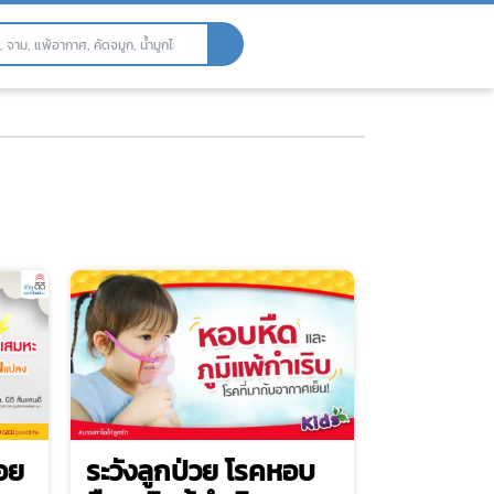
่อย
ระวังลูกป่วย โรคหอบ