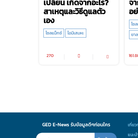
เปลี่ยน เกิดจากอะไร?
จา
สาเหตุและวิธีดูแลตัว
อย
เอง
โซล
โซลแม็กซ์
ไอมีเสมหะ
ยาล
270
161.
GED E-News รับข้อมูลดีๆก่อนใคร
เกี่ยว
แนะนำ