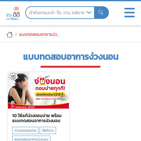
Skip
to
the
content
แบบทดสอบอาการง่วงนอน
แบบทดสอบอาการง่วงนอน
10 วิธีแก้ง่วงตอนบ่าย พร้อม
แบบทดสอบอาการง่วงนอน
ง่วงนอนตอนบ่าย
วิธีแก้ง่วง
แบบทดสอบอาการง่วงนอน