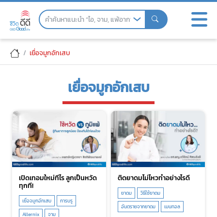
Skip
to
the
content
เยื่อจมูกอักเสบ
เยื่อจมูกอักเสบ
เปิดเทอมใหม่ทีไร ลูกเป็นหวัด
ติดยาดมไม่ไหวทำอย่างไรดี
ทุกที!
ยาดม
วิธีใช้ยาดม
เยื่อจมูกอักเสบ
การบรู
อันตรายจากยาดม
เมนทอล
Allernix
จาม