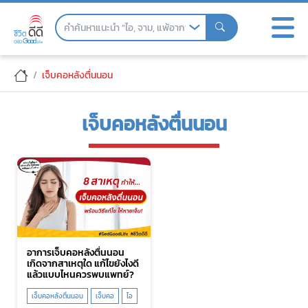
Skip
to
the
content
เจ็บคอหลังตื่นนอน
เจ็บคอหลังตื่นนอน
อาการเจ็บคอหลังตื่นนอน
เกิดจากสาเหตุใด แก้ไขยังไงดี
แล้วแบบไหนควรพบแพทย์?
เจ็บคอหลังตื่นนอน
เจ็บคอ
ไอ