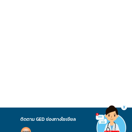
X
ติดตาม GED ช่องทางโซเชียล