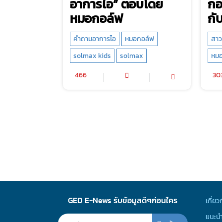
อาการไอ” ตอบโดย
กอ
หมอกอล์ฟ
กั
คำถามอาการไอ
หมอกอล์ฟ
สาว
solmax kids
solmax
หมอ
466
30
GED E-News รับข้อมูลดีๆก่อนใคร
เกี่ยว
แนะนำ