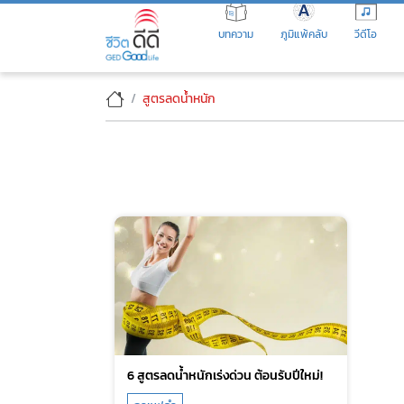
Skip
to
บทความ
ภูมิแพ้คลับ
วีดีโอ
the
content
สูตรลดน้ำหนัก
6 สูตรลดน้ำหนักเร่งด่วน ต้อนรับปีใหม่!