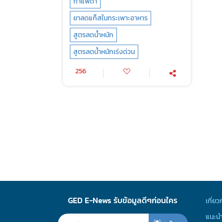
กาแฟดำ
ยาลดแก็สในกระเพาะอาหาร
สูตรลดน้ำหนัก
สูตรลดน้ำหนักเร่งด่วน
256
GED E-News รับข้อมูลดีๆก่อนใคร
เกี่ยว
แนะนำ