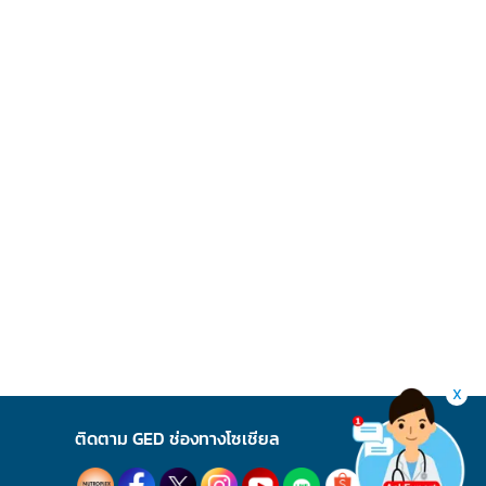
X
ติดตาม GED ช่องทางโซเชียล