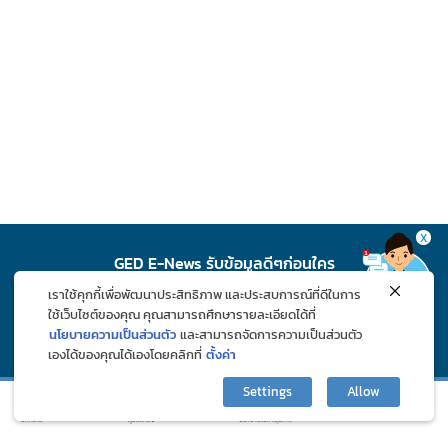
X
GED E-News รับข้อมูลดีๆก่อนใคร
เราใช้คุกกี้เพื่อพัฒนาประสิทธิภาพ และประสบการณ์ที่ดีในการ
สมัคร
ใช้เว็บไซต์ของคุณ คุณสามารถศึกษารายละเอียดได้ที่
นโยบายความเป็นส่วนตัว
และสามารถจัดการความเป็นส่วนตัว
เองได้ของคุณได้เองโดยคลิกที่
ตั้งค่า
ติดตาม GED ช่องทางโซเชียล
Settings
Allow
กิจกรรมและโปรโมชั่น
ปรึกษาปัญหาสุขภาพ
บทความ
ภูมิแพ้คลับ