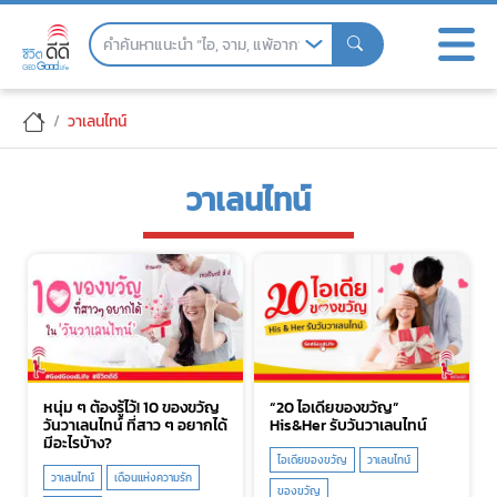
Skip
to
the
content
วาเลนไทน์
วาเลนไทน์
หนุ่ม ๆ ต้องรู้ไว้! 10 ของขวัญ
“20 ไอเดียของขวัญ”
วันวาเลนไทน์ ที่สาว ๆ อยากได้
His&Her รับวันวาเลนไทน์
มีอะไรบ้าง?
ไอเดียของขวัญ
วาเลนไทน์
วาเลนไทน์
เดือนแห่งความรัก
ของขวัญ