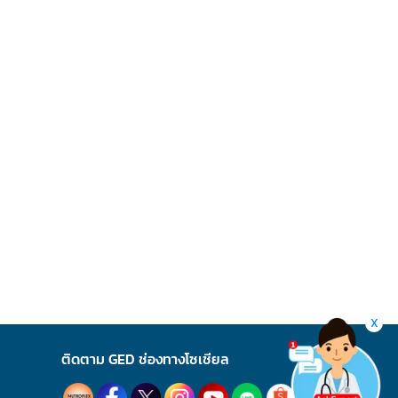
X
ติดตาม GED ช่องทางโซเชียล