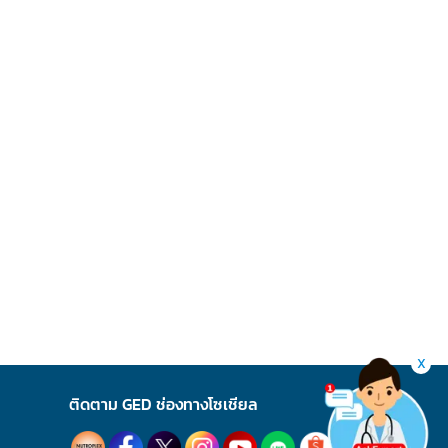
X
ติดตาม GED ช่องทางโซเชียล