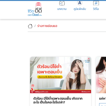
Skip
to
บทความ
ภูมิแพ้คลับ
วีดีโอ
the
content
ร่างกายอ่อนแอ
ตัวร้อน มีไข้ต่ำเฉพาะตอนเย็น เกิดจาก
แค่หา
อะไร เป็นโรคอะไรรึเปล่า?