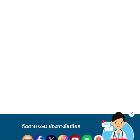
X
ติดตาม GED ช่องทางโซเชียล