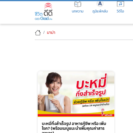
Skip
to
บทความ
ภูมิแพ้คลับ
วีดีโอ
the
content
มาม่า
บะหมี่กึ่งสำเร็จรูป อาหารกู้ชีพ หรือ เพิ่ม
โรค? (พร้อมเมนูแนะนำเพิ่มคุณค่าสาร
อาหาร)