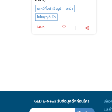
บะหมี่กึ่งสำเร็จรูป
มาม่า
โมโมฟุกุ อันโด
1.40K
GED E-News รับข้อมูลดีๆก่อนใคร
เกี่ยว
แนะนำ